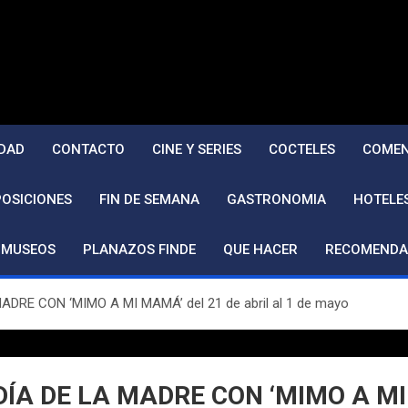
DAD
CONTACTO
CINE Y SERIES
COCTELES
COMEN
POSICIONES
FIN DE SEMANA
GASTRONOMIA
HOTELE
MUSEOS
PLANAZOS FINDE
QUE HACER
RECOMENDA
E CON ‘MIMO A MI MAMÁ’ del 21 de abril al 1 de mayo
DE LA MADRE CON ‘MIMO A MI MAM