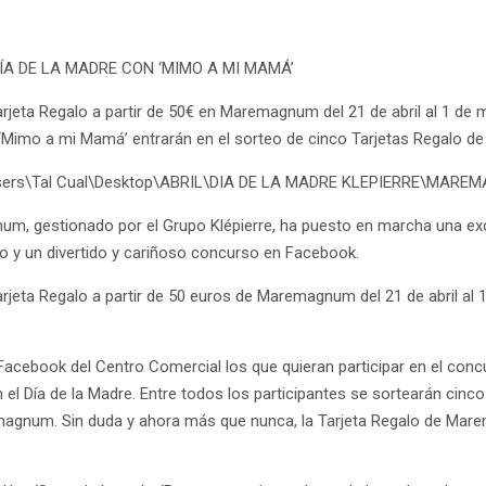
A DE LA MADRE CON ‘MIMO A MI MAMÁ’
eta Regalo a partir de 50€ en Maremagnum del 21 de abril al 1 de ma
Mimo a mi Mamá’ entrarán en el sorteo de cinco Tarjetas Regalo de
\Users\Tal Cual\Desktop\ABRIL\DIA DE LA MADRE KLEPIERRE\MAREMA
m, gestionado por el Grupo Klépierre, ha puesto en marcha una exc
o y un divertido y cariñoso concurso en Facebook.
eta Regalo a partir de 50 euros de Maremagnum del 21 de abril al 1
 Facebook del Centro Comercial los que quieran participar en el con
el Día de la Madre. Entre todos los participantes se sortearán cinco
agnum. Sin duda y ahora más que nunca, la Tarjeta Regalo de Marema