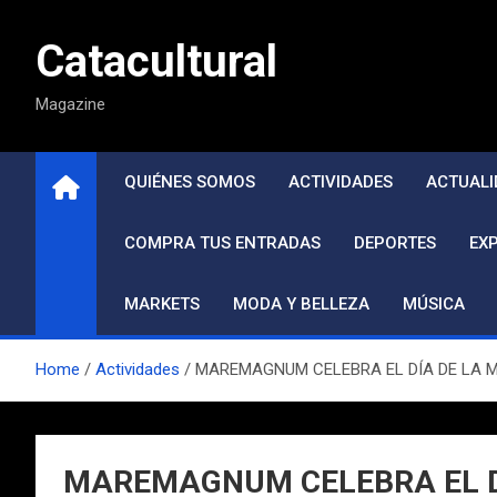
Saltar
al
Catacultural
contenido
Magazine
QUIÉNES SOMOS
ACTIVIDADES
ACTUALI
COMPRA TUS ENTRADAS
DEPORTES
EX
MARKETS
MODA Y BELLEZA
MÚSICA
Home
Actividades
MAREMAGNUM CELEBRA EL DÍA DE LA MADR
MAREMAGNUM CELEBRA EL DÍA 