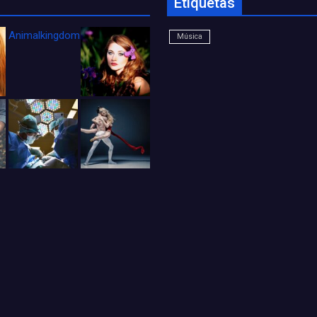
Etiquetas
Animalkingdom_FichaCine
Música