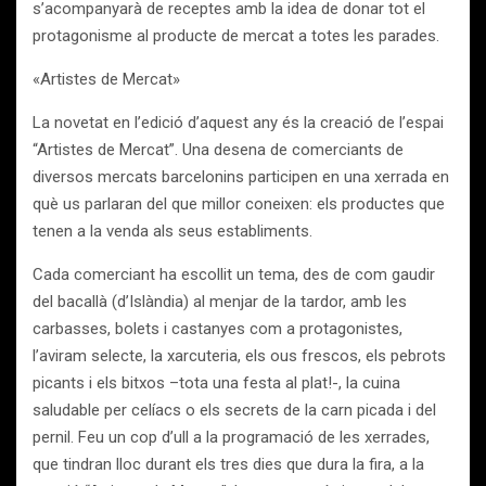
s’acompanyarà de receptes amb la idea de donar tot el
protagonisme al producte de mercat a totes les parades.
«Artistes de Mercat»
La novetat en l’edició d’aquest any és la creació de l’espai
“Artistes de Mercat”. Una desena de comerciants de
diversos mercats barcelonins participen en una xerrada en
què us parlaran del que millor coneixen: els productes que
tenen a la venda als seus establiments.
Cada comerciant ha escollit un tema, des de com gaudir
del bacallà (d’Islàndia) al menjar de la tardor, amb les
carbasses, bolets i castanyes com a protagonistes,
l’aviram selecte, la xarcuteria, els ous frescos, els pebrots
picants i els bitxos –tota una festa al plat!-, la cuina
saludable per celíacs o els secrets de la carn picada i del
pernil. Feu un cop d’ull a la programació de les xerrades,
que tindran lloc durant els tres dies que dura la fira, a la