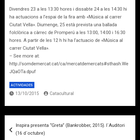
Divendres 23 a les 13:30 hores i dissabte 24 a les 14:30 hi
ha actuacions a l’espai de la fira amb «Música al carrer
Ciutat Vella». Diumenge, 25 està prevista una ballada
folclòrica a càrrec de Promperú a les 13:00, 14:00 i 16:30
hores. A partir de les 12 h hi ha l’actuacio de «Música al
carrer Ciutat Vella».
– See more at:
http://somdemercat.cat/ca/mercatdemercats#sthash.We
JQaOTa.dpuf
ACTIVIDADES
13/10/2015
Catacultural
Navegación
Inspira presenta “Greta” (Bankrobber, 2015). l´Auditori
de
(16 d´octubre)
entradas