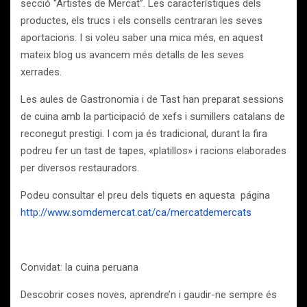
secció “Artistes de Mercat”. Les característiques dels
productes, els trucs i els consells centraran les seves
aportacions. I si voleu saber una mica més, en aquest
mateix blog us avancem més detalls de les seves
xerrades.
Les aules de Gastronomia i de Tast han preparat sessions
de cuina amb la participació de xefs i sumillers catalans de
reconegut prestigi. I com ja és tradicional, durant la fira
podreu fer un tast de tapes, «platillos» i racions elaborades
per diversos restauradors.
Podeu consultar el preu dels tiquets en aquesta página
http://www.somdemercat.cat/ca/mercatdemercats
Convidat: la cuina peruana
Descobrir coses noves, aprendre’n i gaudir-ne sempre és