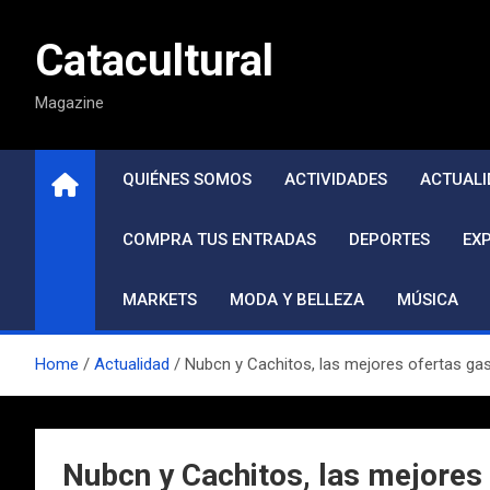
Saltar
al
Catacultural
contenido
Magazine
QUIÉNES SOMOS
ACTIVIDADES
ACTUALI
COMPRA TUS ENTRADAS
DEPORTES
EX
MARKETS
MODA Y BELLEZA
MÚSICA
Home
Actualidad
Nubcn y Cachitos, las mejores ofertas g
Nubcn y Cachitos, las mejores