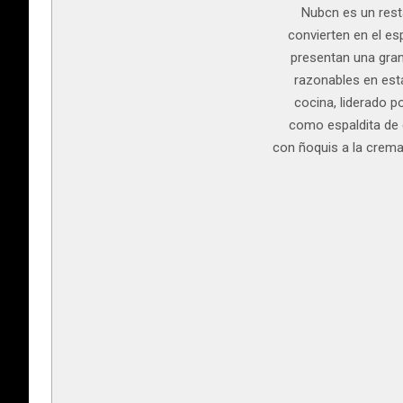
Nubcn es un rest
convierten en el e
presentan una gran 
razonables en est
cocina, liderado p
como espaldita de c
con ñoquis a la crema