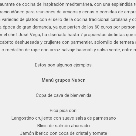
aurante de cocina de inspiración mediterránea, con una espléndida t
spacio idóneo para reuniones de amigos y cenas o comidas de emp
variedad de platos con el sello de la cocina tradicional catalana y 
a época de gran demanda, ya que parten de los 60 euros por persona
or el chef José Vega, ha diseñado hasta 7 propuestas distintas que i
abrito deshuesada y crujiente con parmentier, solomillo de ternera a
 o medallón de rape con arroz salvaje basmati y salsa verde, entre
Estos son algunos ejemplos:
Menú grupos Nubcn
Copa de cava de bienvenida
Pica pica con:
Langostino crujiente con suave salsa de parmesano
Blinis de salmón ahumado
Jamón ibérico con coca de cristal y tomate