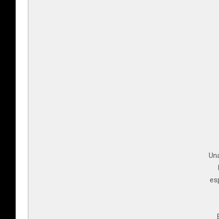
Una
es