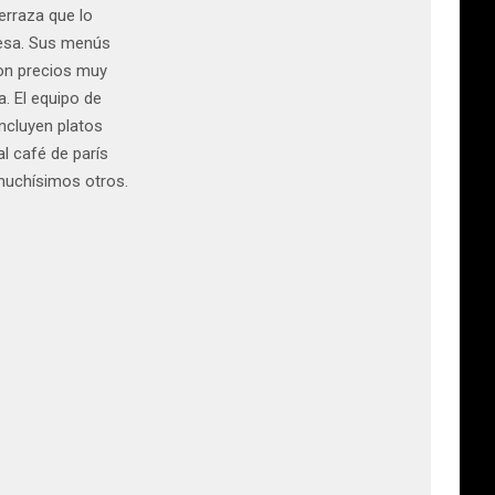
erraza que lo
resa. Sus menús
con precios muy
. El equipo de
ncluyen platos
l café de parís
 muchísimos otros.