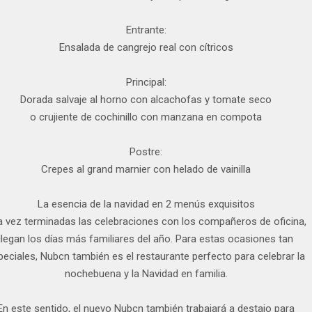
Entrante:
Ensalada de cangrejo real con cítricos
Principal:
Dorada salvaje al horno con alcachofas y tomate seco
o crujiente de cochinillo con manzana en compota
Postre:
Crepes al grand marnier con helado de vainilla
La esencia de la navidad en 2 menús exquisitos
 vez terminadas las celebraciones con los compañeros de oficina,
llegan los días más familiares del año. Para estas ocasiones tan
peciales, Nubcn también es el restaurante perfecto para celebrar la
nochebuena y la Navidad en familia.
En este sentido, el nuevo Nubcn también trabajará a destajo para