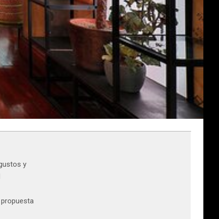
gustos y
d
a propuesta