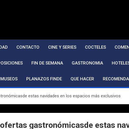
DAD
CONTACTO
CINE Y SERIES
COCTELES
COMEN
POSICIONES
FIN DE SEMANA
GASTRONOMIA
HOTELE
MUSEOS
PLANAZOS FINDE
QUE HACER
RECOMENDA
astronómicasde estas navidades en los espacios más exclusivos
 ofertas gastronómicasde estas na