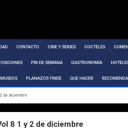
DAD
CONTACTO
CINE Y SERIES
COCTELES
COMEN
POSICIONES
FIN DE SEMANA
GASTRONOMIA
HOTELE
MUSEOS
PLANAZOS FINDE
QUE HACER
RECOMENDA
2 de diciembre
ol 8 1 y 2 de diciembre