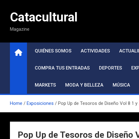
Saltar
al
Catacultural
contenido
Magazine
QUIÉNES SOMOS
ACTIVIDADES
ACTUALI
COMPRA TUS ENTRADAS
DEPORTES
EX
MARKETS
MODA Y BELLEZA
MÚSICA
Home
Exposiciones
Pop Up de Tesoros de Diseño Vol 8 1 y 
Pop Up de Tesoros de Diseño V