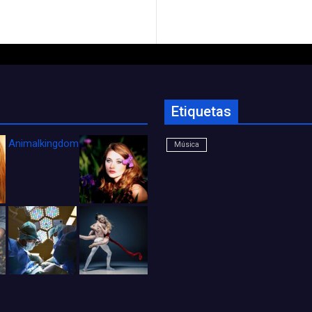
Etiquetas
Animalkingdom_FichaCine
Música