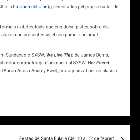
:00h. a
La Casa del Cine
), presentades pel programador de
l.
ormals i intel·lectuals que ens donin pistes sobre els
st abans que presentessin el seu primer i aclamat
 com Sundance o SXSW;
We Live This
,
de James Burns,
r al millor curtmetratge d’animació al SXSW;
Her Friend
d’Aaron Aites i Audrey Ewell, protagonitzat per un clàssic
Festes de Santa Eulalia (del 10 al 12 de febrer)