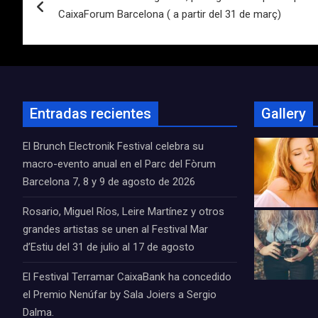
de
CaixaForum Barcelona ( a partir del 31 de març)
entradas
Entradas recientes
Gallery
El Brunch Electronik Festival celebra su
macro-evento anual en el Parc del Fòrum
Barcelona 7, 8 y 9 de agosto de 2026
Rosario, Miguel Ríos, Leire Martínez y otros
grandes artistas se unen al Festival Mar
d’Estiu del 31 de julio al 17 de agosto
El Festival Terramar CaixaBank ha concedido
el Premio Nenúfar by Sala Joiers a Sergio
Dalma.