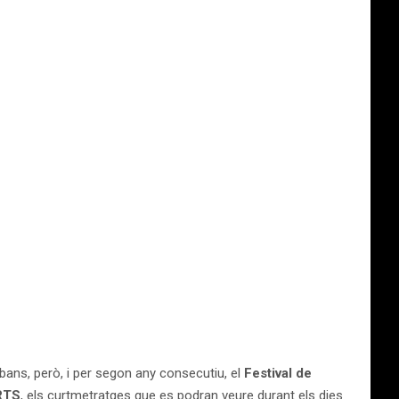
Abans, però, i per segon any consecutiu, el
Festival de
RTS
, els curtmetratges que es podran veure durant els dies