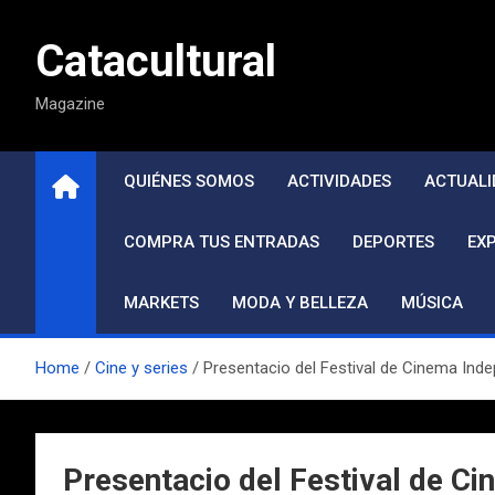
Saltar
al
Catacultural
contenido
Magazine
QUIÉNES SOMOS
ACTIVIDADES
ACTUALI
COMPRA TUS ENTRADAS
DEPORTES
EX
MARKETS
MODA Y BELLEZA
MÚSICA
Home
Cine y series
Presentacio del Festival de Cinema Inde
Presentacio del Festival de C