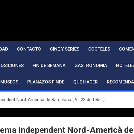
DAD
CONTACTO
CINE Y SERIES
COCTELES
COMEN
POSICIONES
FIN DE SEMANA
GASTRONOMIA
HOTELE
MUSEOS
PLANAZOS FINDE
QUE HACER
RECOMENDA
pendent Nord-Americà de Barcelona ( 9 i 23 de feber)
inema Independent Nord-Americà de B