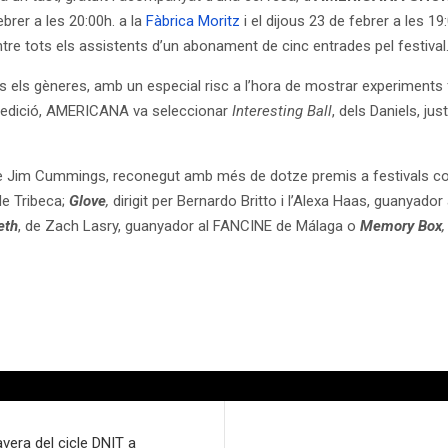
brer a les 20:00h. a la
Fàbrica Moritz
i el dijous 23 de febrer a les 19
entre tots els assistents d’un abonament de cinc entrades pel festiva
ts els gèneres, amb un especial risc a l’hora de mostrar experiments f
da edició, AMERICANA va seleccionar
Interesting Ball
, dels Daniels, ju
 Jim Cummings, reconegut amb més de dotze premis a festivals
de Tribeca;
Glove
,
dirigit per Bernardo Britto i l’Alexa Haas, guanyado
eth
, de Zach Lasry, guanyador al FANCINE de Málaga o
Memory Box
,
vera del cicle DNIT a