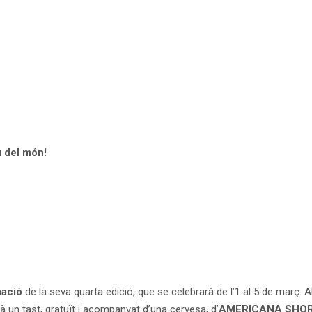
 del món!
mació
de la seva quarta edició, que se celebrarà de l’1 al 5 de març. 
à un tast, gratuït i acompanyat d’una cervesa, d’
AMERICANA SHO