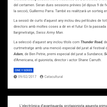
del certamen. Seran dues sessions prèvies (el dijous 9 de fe
la secció, Guillermo Parra. També es realitzarà un sorteig 
La sessió de curts d’aquest any inclou deu pel·lícules de to
directors amb moltes coses a dir en el futur. En la passa
llargmetratge,
Swiss Army Man
.
La selecció d’aquest any inclou títols com
Thunder Road
,
de
curtmetratge amb una menció especial del jurat al festival 
Adam
,
de Ben Petrie, premi especial del jurat a Sundance;
S
d’Americana, el guionista, director i actor Shane Carruth.
CINE Y SERIES
09/02/2017
Catacultural
Navegación
L’electrònica d’avantguarda, protagonista aquesta prima