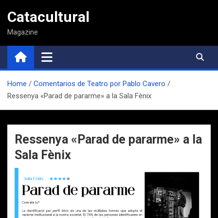
Saltar
Catacultural
al
contenido
Magazine
Home
Comentarios de Teatro por Pablo Cavero
Ressenya «Parad de pararme» a la Sala Fènix
Ressenya «Parad de pararme» a la
Sala Fènix