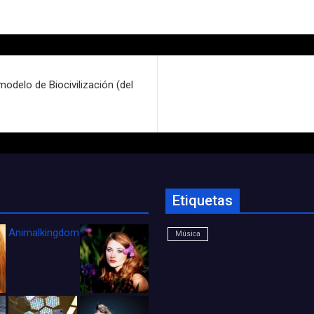
odelo de Biocivilización (del
Etiquetas
Animalkingdom_FichaCine
Música