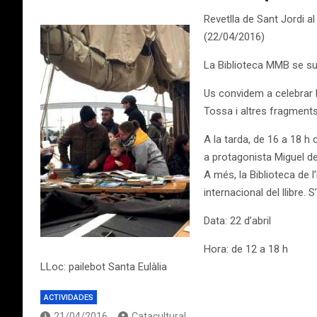
Revetlla de Sant Jordi al
(22/04/2016)
La Biblioteca MMB se suma
Us convidem a celebrar l
Tossa i altres fragments 
A la tarda, de 16 a 18 h
a protagonista Miguel d
A més, la Biblioteca de 
internacional del llibre. S
Data: 22 d’abril
Hora: de 12 a 18 h
LLoc: pailebot Santa Eulàlia
ACTIVIDADES
21/04/2016
Catacultural