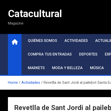
Saltar
al
Catacultural
contenido
Magazine
QUIÉNES SOMOS
ACTIVIDADES
ACTUALI
COMPRA TUS ENTRADAS
DEPORTES
EX
MARKETS
MODA Y BELLEZA
MÚSICA
Home
Actividades
Revetlla de Sant Jordi al pailebot Santa E
Revetlla de Sant Jordi al paile