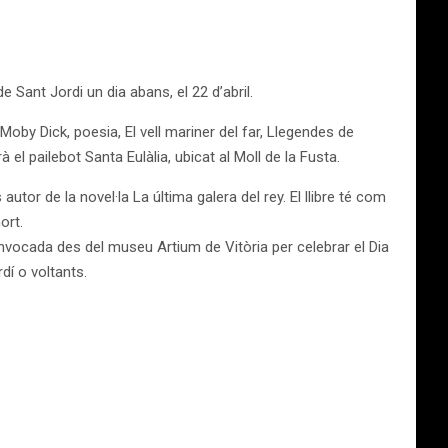
e Sant Jordi un dia abans, el 22 d’abril.
Moby Dick, poesia, El vell mariner del far, Llegendes de
à el pailebot Santa Eulàlia, ubicat al Moll de la Fusta.
tor de la novel·la La última galera del rey. El llibre té com
ort.
nvocada des del museu Artium de Vitòria per celebrar el Dia
rdí o voltants.