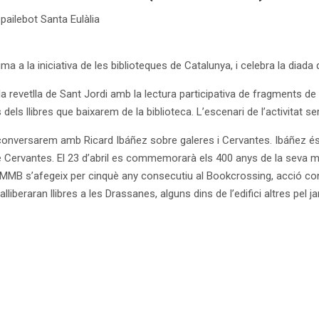
 pailebot Santa Eulàlia
 a la iniciativa de les biblioteques de Catalunya, i celebra la diada d
a revetlla de Sant Jordi amb la lectura participativa de fragments de 
dels llibres que baixarem de la biblioteca. L’escenari de l’activitat ser
 conversarem amb Ricard Ibáñez sobre galeres i Cervantes. Ibáñez és au
e Cervantes. El 23 d’abril es commemorarà els 400 anys de la seva m
l’MMB s’afegeix per cinquè any consecutiu al Bookcrossing, acció co
’alliberaran llibres a les Drassanes, alguns dins de l’edifici altres pel ja