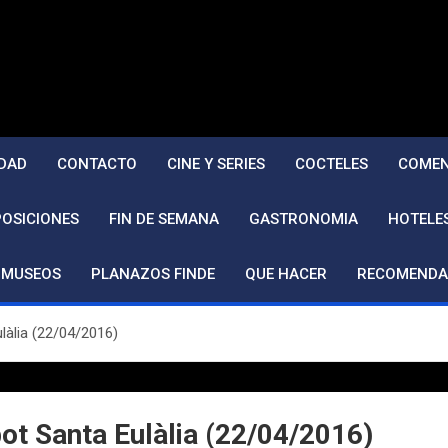
DAD
CONTACTO
CINE Y SERIES
COCTELES
COMEN
POSICIONES
FIN DE SEMANA
GASTRONOMIA
HOTELE
MUSEOS
PLANAZOS FINDE
QUE HACER
RECOMENDA
ulàlia (22/04/2016)
bot Santa Eulàlia (22/04/2016)