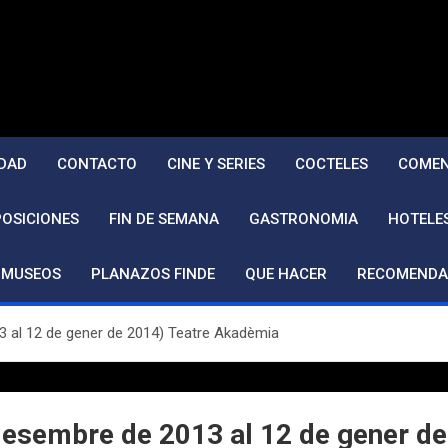
DAD
CONTACTO
CINE Y SERIES
COCTELES
COMEN
POSICIONES
FIN DE SEMANA
GASTRONOMIA
HOTELE
MUSEOS
PLANAZOS FINDE
QUE HACER
RECOMENDA
3 al 12 de gener de 2014) Teatre Akadèmia
desembre de 2013 al 12 de gener d