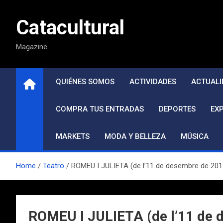
Saltar
al
Catacultural
contenido
Magazine
QUIÉNES SOMOS
ACTIVIDADES
ACTUALI
COMPRA TUS ENTRADAS
DEPORTES
EX
MARKETS
MODA Y BELLEZA
MÚSICA
Home
Teatro
ROMEU I JULIETA (de l’11 de desembre de 201
ROMEU I JULIETA (de l’11 de 