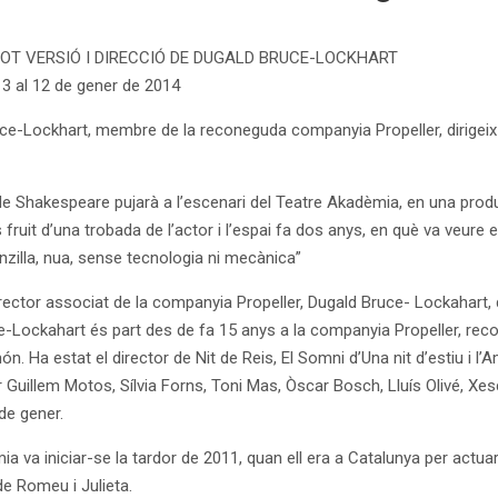
OT VERSIÓ I DIRECCIÓ DE DUGALD BRUCE-LOCKHART
 al 12 de gener de 2014
ce-Lockhart, membre de la reconeguda companyia Propeller, dirigeix
 de Shakespeare pujarà a l’escenari del Teatre Akadèmia, en una prod
 fruit d’una trobada de l’actor i l’espai fa dos anys, en què va veure e
zilla, nua, sense tecnologia ni mecànica”
director associat de la companyia Propeller, Dugald Bruce- Lockahart, 
e-Lockahart és part des de fa 15 anys a la companyia Propeller, r
. Ha estat el director de Nit de Reis, El Somni d’Una nit d’estiu i l
illem Motos, Sílvia Forns, Toni Mas, Òscar Bosch, Lluís Olivé, Xesco
de gener.
 va iniciar-se la tardor de 2011, quan ell era a Catalunya per actuar
 de Romeu i Julieta.