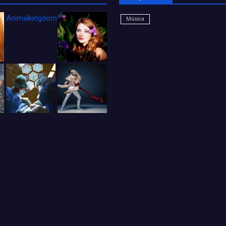
Animalkingdom_FichaCine
Música