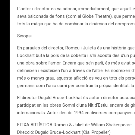
L’actor i director es va adonar, immediatament, que aquell er
seva balconada de fons (com al Globe Theatre), que permet al
tots la màgia que ha de combinar la dinàmica del compromís 
Sinopsi
En paraules del director, Romeu i Julieta és una història 
Lockhart bufa la pols de la coberta i s’hi acosta des d’un pu
una obra sobre l’amor. Encara que se’n parli, és més aviat 
defineixen i existeixen l’un a través de l’altre. Es nodreixe
més o menys grau, aquesta aflicció es veu en tots els pers
germans com l’únic camí per construir la pròpia identitat, la 
El director Dugald Bruce-Lockhat és actor i director assoc
participat en les obres Somni d’una Nit d’Estiu, encara de gi
internacionals. Actor des de 1994 en diverses companyies 
FITXA ARTÍSTICA Romeu & Juliet de William Shakespeare
Direcció: Dugald Bruce-Lockhart (Cia. Propeller)