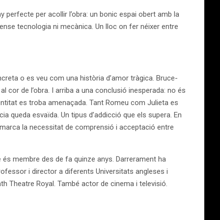
 perfecte per acollir l’obra: un bonic espai obert amb la
sense tecnologia ni mecànica. Un lloc on fer néixer entre
ncreta o es veu com una història d’amor tràgica. Bruce-
al cor de l’obra. I arriba a una conclusió inesperada: no és
 identitat es troba amenaçada. Tant Romeu com Julieta es
ència queda esvaïda. Un tipus d’addicció que els supera. En
mmarca la necessitat de comprensió i acceptació entre
que és membre des de fa quinze anys. Darrerament ha
rofessor i director a diferents Universitats angleses i
 Theatre Royal. També actor de cinema i televisió.