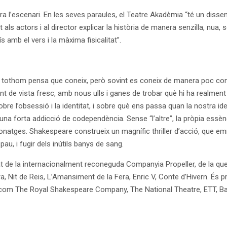
a l’escenari. En les seves paraules, el Teatre Akadèmia “té un disseny
s actors i al director explicar la història de manera senzilla, nua, 
amb el vers i la màxima fisicalitat”.
que tothom pensa que coneix, però sovint es coneix de manera poc co
nt de vista fresc, amb nous ulls i ganes de trobar què hi ha realment 
sobre l’obsessió i la identitat, i sobre què ens passa quan la nostra
n d’una forta addicció de codependència. Sense “l’altre”, la pròpia ess
onatges. Shakespeare construeix un magnífic thriller d’acció, que e
pau, i fugir dels inútils banys de sang.
iat de la internacionalment reconeguda Companyia Propeller, de la 
ra, Nit de Reis, L’Amansiment de la Fera, Enric V, Conte d’Hivern. És p
com The Royal Shakespeare Company, The National Theatre, ETT, Bath