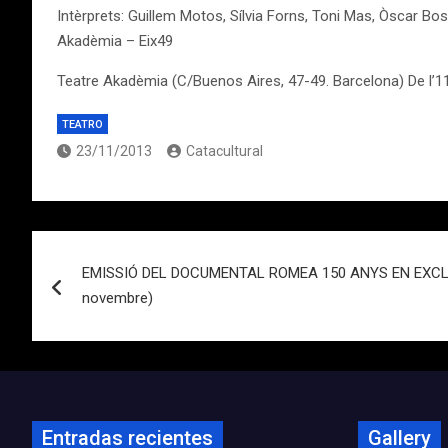
Intèrprets: Guillem Motos, Sílvia Forns, Toni Mas, Òscar Bos
Akadèmia – Eix49
Teatre Akadèmia (C/Buenos Aires, 47-49. Barcelona) De l’1
TEATRO
23/11/2013
Catacultural
Navegación
EMISSIÓ DEL DOCUMENTAL ROMEA 150 ANYS EN EXCLU
de
novembre)
entradas
Entradas recientes
Gallery