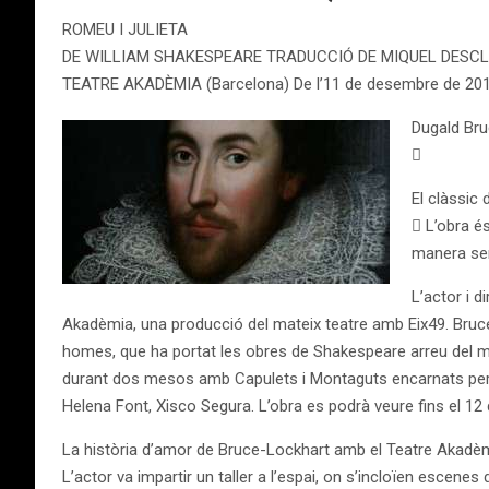
ROMEU I JULIETA
DE WILLIAM SHAKESPEARE TRADUCCIÓ DE MIQUEL DESCL
TEATRE AKADÈMIA (Barcelona) De l’11 de desembre de 2013
Dugald Bru

El clàssic
 L’obra és
manera sen
L’actor i 
Akadèmia, una producció del mateix teatre amb Eix49. Bruc
homes, que ha portat les obres de Shakespeare arreu del món
durant dos mesos amb Capulets i Montaguts encarnats per Gu
Helena Font, Xisco Segura. L’obra es podrà veure fins el 12 
La història d’amor de Bruce-Lockhart amb el Teatre Akadèmia
L’actor va impartir un taller a l’espai, on s’incloïen escenes