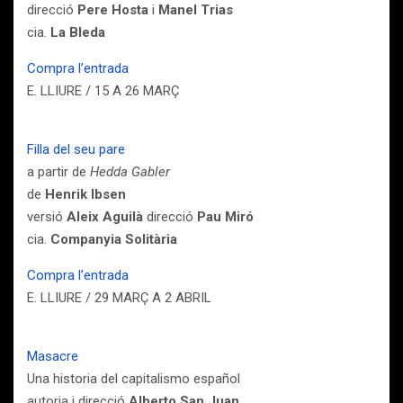
direcció
Pere Hosta
i
Manel Trias
cia.
La Bleda
Compra l’entrada
E. LLIURE / 15 A 26 MARÇ
Filla del seu pare
a partir de
Hedda Gabler
de
Henrik Ibsen
versió
Aleix Aguilà
direcció
Pau Miró
cia.
Companyia Solitària
Compra l’entrada
E. LLIURE / 29 MARÇ A 2 ABRIL
Masacre
Una historia del capitalismo español
autoria i direcció
Alberto San Juan