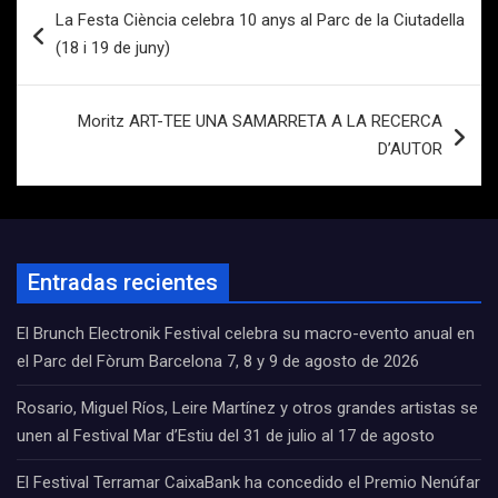
Navegación
La Festa Ciència celebra 10 anys al Parc de la Ciutadella
de
(18 i 19 de juny)
entradas
Moritz ART-TEE UNA SAMARRETA A LA RECERCA
D’AUTOR
Entradas recientes
El Brunch Electronik Festival celebra su macro-evento anual en
el Parc del Fòrum Barcelona 7, 8 y 9 de agosto de 2026
Rosario, Miguel Ríos, Leire Martínez y otros grandes artistas se
unen al Festival Mar d’Estiu del 31 de julio al 17 de agosto
El Festival Terramar CaixaBank ha concedido el Premio Nenúfar