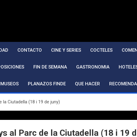
DAD
CONTACTO
CINE Y SERIES
COCTELES
COMEN
POSICIONES
FIN DE SEMANA
GASTRONOMIA
HOTELE
MUSEOS
PLANAZOS FINDE
QUE HACER
RECOMENDA
la Ciutadella (18 i 19 de juny)
s al Parc de la Ciutadella (18 i 19 d