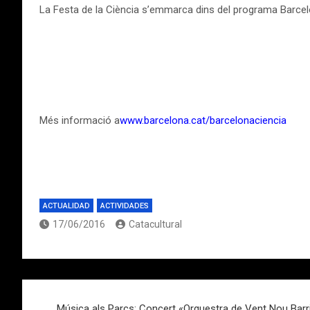
La Festa de la Ciència s’emmarca dins del programa Barcelona 
Més informació a
www.barcelona.cat/barcelonaciencia
ACTUALIDAD
ACTIVIDADES
17/06/2016
Catacultural
Navegación
Música als Parcs: Concert «Orquestra de Vent Nou Barris