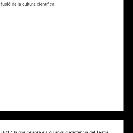
usió de la cultura científica.
/17, la que celebra els 40 anys d’existència del Teatre