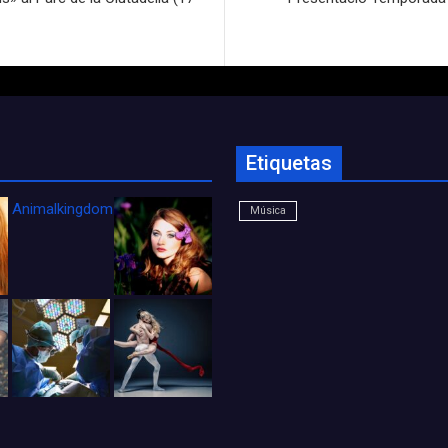
Etiquetas
Animalkingdom_FichaCine
Música