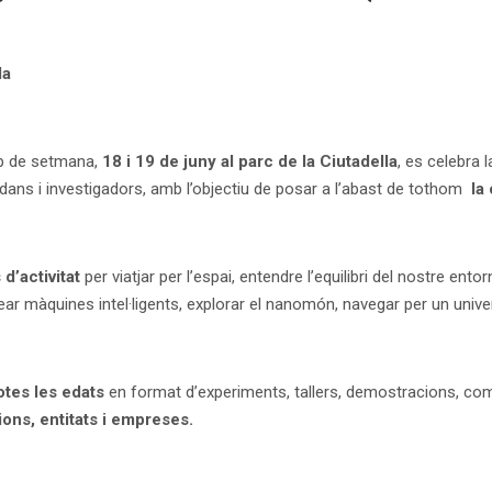
la
p de setmana,
18 i 19 de juny al parc de la Ciutadella
, es celebra 
adans i investigadors, amb l’objectiu de posar a l’abast de tothom
la
d’activitat
per viatjar per l’espai, entendre l’equilibri del nostre ent
 crear màquines intel·ligents, explorar el nanomón, navegar per un univ
otes les edats
en format d’experiments, tallers, demostracions, comp
cions, entitats i empreses.