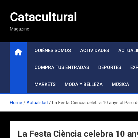
Saltar
al
Catacultural
contenido
Magazine
QUIÉNES SOMOS
ACTIVIDADES
ACTUALI
COMPRA TUS ENTRADAS
DEPORTES
EX
MARKETS
MODA Y BELLEZA
MÚSICA
Home
Actualidad
La Festa Ciència celebra 10 anys al Parc de 
La Festa Ciència celebra 10 any