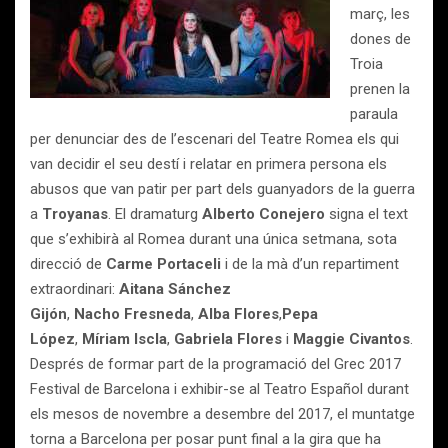
març, les
dones de
Troia
prenen la
paraula
per denunciar des de l’escenari del Teatre Romea els qui
van decidir el seu destí i relatar en primera persona els
abusos que van patir per part dels guanyadors de la guerra
a
Troyanas
. El dramaturg
Alberto Conejero
signa el text
que s’exhibirà al Romea durant una única setmana, sota
direcció de
Carme Portaceli
i de la mà d’un repartiment
extraordinari:
Aitana Sánchez
Gijón
,
Nacho Fresneda
,
Alba Flores
,
Pepa
López
,
Míriam Iscla
,
Gabriela Flores
i
Maggie Civantos
.
Després de formar part de la programació del Grec 2017
Festival de Barcelona i exhibir-se al Teatro Español durant
els mesos de novembre a desembre del 2017, el muntatge
torna a Barcelona per posar punt final a la gira que ha