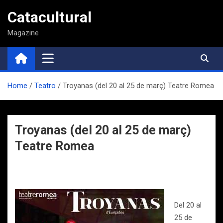
Saltar
Catacultural
al
contenido
Magazine
Home
Teatro
Troyanas (del 20 al 25 de març) Teatre Romea
Troyanas (del 20 al 25 de març)
Teatre Romea
Del 20 al
25 de