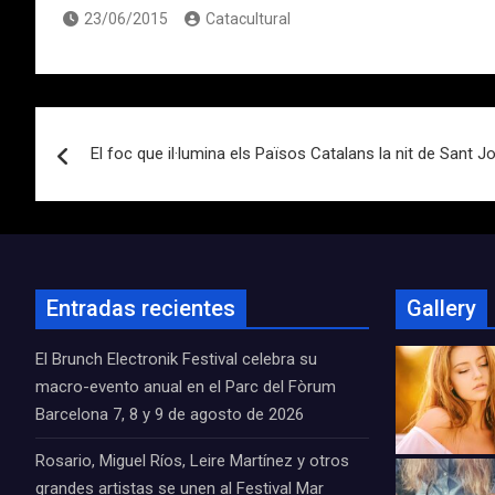
23/06/2015
Catacultural
Navegación
El foc que il·lumina els Països Catalans la nit de Sant J
de
entradas
Entradas recientes
Gallery
El Brunch Electronik Festival celebra su
macro-evento anual en el Parc del Fòrum
Barcelona 7, 8 y 9 de agosto de 2026
Rosario, Miguel Ríos, Leire Martínez y otros
grandes artistas se unen al Festival Mar