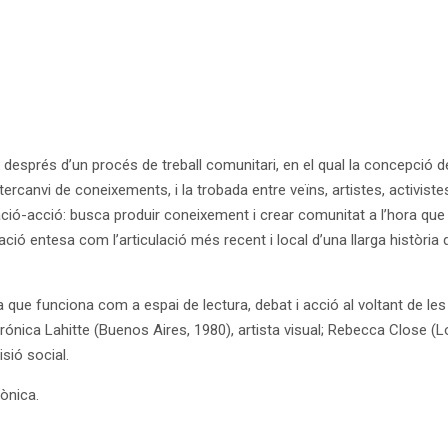
sprés d’un procés de treball comunitari, en el qual la concepció del 
intercanvi de coneixements, i la trobada entre veïns, artistes, activist
ació-acció: busca produir coneixement i crear comunitat a l’hora que 
ió entesa com l’articulació més recent i local d’una llarga història d
que funciona com a espai de lectura, debat i acció al voltant de les po
rónica Lahitte (Buenos Aires, 1980), artista visual; Rebecca Close (
sió social.
ònica.