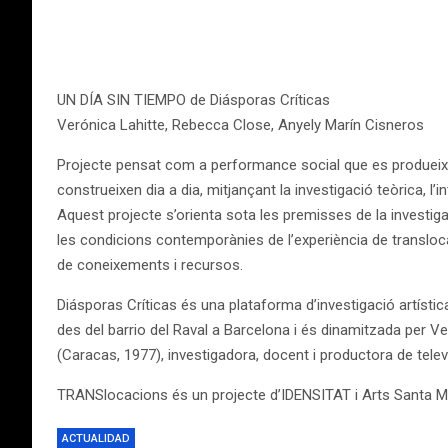
UN DÍA SIN TIEMPO de Diásporas Críticas
Verónica Lahitte, Rebecca Close, Anyely Marín Cisneros
Projecte pensat com a performance social que es produeix de
construeixen dia a dia, mitjançant la investigació teòrica, l’
Aquest projecte s’orienta sota les premisses de la investig
les condicions contemporànies de l’experiència de translocac
de coneixements i recursos.
Diásporas Críticas és una plataforma d’investigació artística 
des del barrio del Raval a Barcelona i és dinamitzada per Ve
(Caracas, 1977), investigadora, docent i productora de televi
TRANSlocacions és un projecte d’IDENSITAT i Arts Santa M
ACTUALIDAD