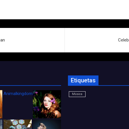
oan
Celeb
Etiquetas
Animalkingdom_FichaCine
Música