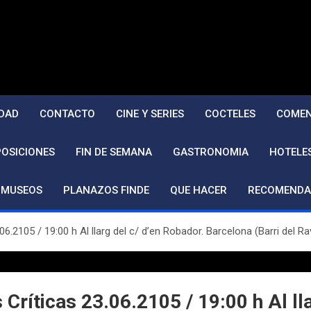
DAD
CONTACTO
CINE Y SERIES
COCTELES
COMEN
POSICIONES
FIN DE SEMANA
GASTRONOMIA
HOTELE
MUSEOS
PLANAZOS FINDE
QUE HACER
RECOMENDA
.2105 / 19:00 h Al llarg del c/ d’en Robador. Barcelona (Barri del Rav
ríticas 23.06.2105 / 19:00 h Al lla