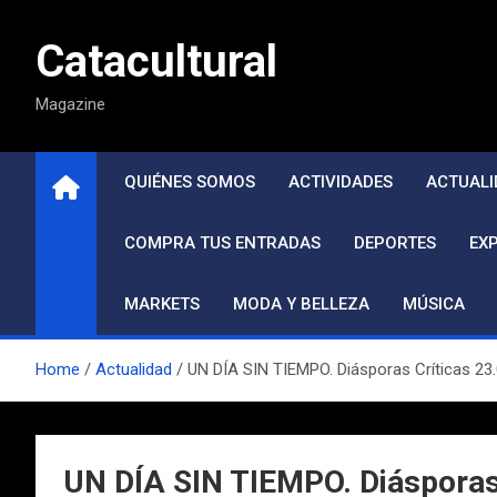
Saltar
al
Catacultural
contenido
Magazine
QUIÉNES SOMOS
ACTIVIDADES
ACTUALI
COMPRA TUS ENTRADAS
DEPORTES
EX
MARKETS
MODA Y BELLEZA
MÚSICA
Home
Actualidad
UN DÍA SIN TIEMPO. Diásporas Críticas 23.06
UN DÍA SIN TIEMPO. Diásporas C