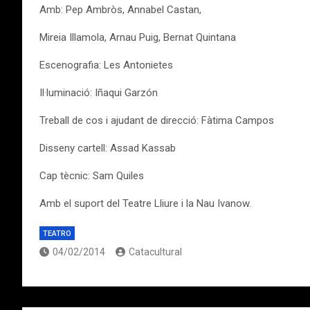
Amb: Pep Ambròs, Annabel Castan,
Mireia Illamola, Arnau Puig, Bernat Quintana
Escenografia: Les Antonietes
Il·luminació: Iñaqui Garzón
Treball de cos i ajudant de direcció: Fàtima Campos
Disseny cartell: Assad Kassab
Cap tècnic: Sam Quiles
Amb el suport del Teatre Lliure i la Nau Ivanow.
TEATRO
04/02/2014
Catacultural