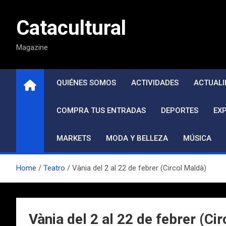
Saltar
al
Catacultural
contenido
Magazine
QUIÉNES SOMOS
ACTIVIDADES
ACTUALI
COMPRA TUS ENTRADAS
DEPORTES
EX
MARKETS
MODA Y BELLEZA
MÚSICA
Home
Teatro
Vània del 2 al 22 de febrer (Circol Maldà)
Vània del 2 al 22 de febrer (Ci