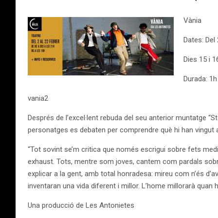
Vània
Dates: Del
Dies 15 i 1
Durada: 1h
vania2
Després de l’excel·lent rebuda del seu anterior muntatge “S
personatges es debaten per comprendre què hi han vingut a 
“Tot sovint se’m critica que només escrigui sobre fets medi
exhaust. Tots, mentre som joves, cantem com pardals sobr
explicar a la gent, amb total honradesa: mireu com n’és d’av
inventaran una vida diferent i millor. L’home millorarà quan 
Una producció de Les Antonietes