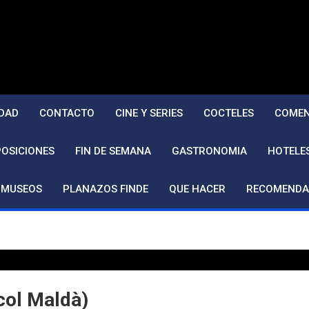
DAD
CONTACTO
CINE Y SERIES
COCTELES
COMEN
POSICIONES
FIN DE SEMANA
GASTRONOMIA
HOTELE
MUSEOS
PLANAZOS FINDE
QUE HACER
RECOMENDA
rcol Maldà)