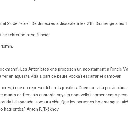
 2 al 22 de febrer. De dimecres a dissabte a les 21h. Diumenge a les 1
6 de febrer no hi ha funció!
 40min.
tockmann”, Les Antonietes ens proposen un acostament a l’oncle Vàni
fer en aquesta vida a part de beure vodka i escalfar el samovar.
ocres, i que no representi herois positius. Duem un vida provinciana,
e munts de fem; als quaranta anys ja som vells i comencem a pens
orrida i d’apagada la vostra vida. Que les persones ho entenguin, ai
ho hagi entès.” Anton P. Txèkhov