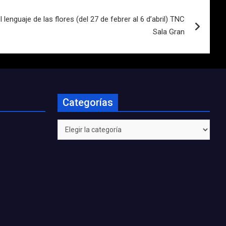
 lenguaje de las flores (del 27 de febrer al 6 d’abril) TNC
Sala Gran
Categorías
Categorías