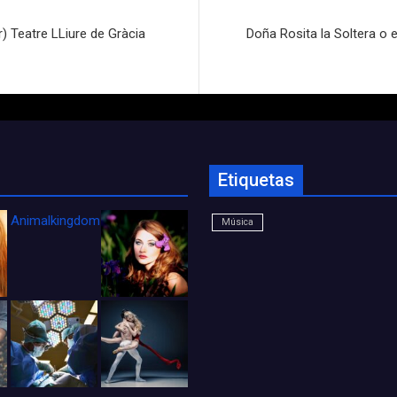
r) Teatre LLiure de Gràcia
Doña Rosita la Soltera o el
Etiquetas
Animalkingdom_FichaCine
Música