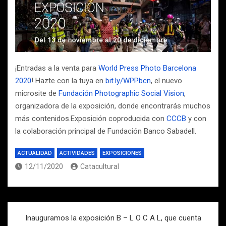
¡Entradas a la venta para
World Press Photo Barcelona
2020
! Hazte con la tuya en
bit.ly/WPPbcn
, el nuevo
microsite de
Fundación Photographic Social Vision
,
organizadora de la exposición, donde encontrarás muchos
más contenidos.Exposición coproducida con
CCCB
y con
la colaboración principal de Fundación Banco Sabadell.
ACTUALIDAD
ACTIVIDADES
EXPOSICIONES
12/11/2020
Catacultural
Navegación
Inauguramos la exposición B – L O C A L, que cuenta
de