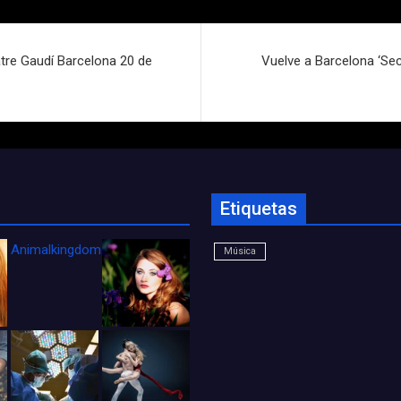
atre Gaudí Barcelona 20 de
Vuelve a Barcelona ‘Sec
Etiquetas
Animalkingdom_FichaCine
Música