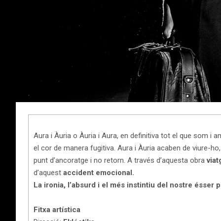
Aura i Àuria o Àuria i Aura, en definitiva tot el que som i
el cor de manera fugitiva. Aura i Àuria acaben de viure-ho
punt d’ancoratge i no retorn. A través d’aquesta obra
viat
d’aquest
accident emocional.
La ironia, l’absurd i el més instintiu del nostre ésser
Fitxa artística