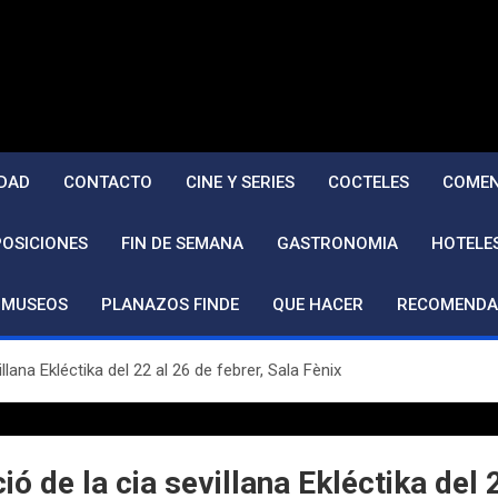
DAD
CONTACTO
CINE Y SERIES
COCTELES
COMEN
POSICIONES
FIN DE SEMANA
GASTRONOMIA
HOTELE
MUSEOS
PLANAZOS FINDE
QUE HACER
RECOMENDA
lana Ekléctika del 22 al 26 de febrer, Sala Fènix
ó de la cia sevillana Ekléctika del 2