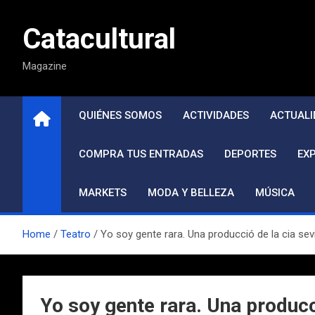
Saltar
al
Catacultural
contenido
Magazine
QUIÉNES SOMOS
ACTIVIDADES
ACTUALI
COMPRA TUS ENTRADAS
DEPORTES
EX
MARKETS
MODA Y BELLEZA
MÚSICA
Home
Teatro
Yo soy gente rara. Una producció de la cia sevil
Yo soy gente rara. Una producci