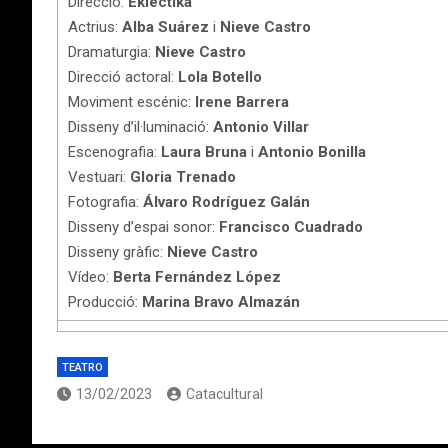
Direcció:
Ekléctika
Actrius:
Alba Suárez
i
Nieve Castro
Dramaturgia:
Nieve Castro
Direcció actoral:
Lola Botello
Moviment escénic:
Irene Barrera
Disseny d’il·luminació:
Antonio Villar
Escenografia:
Laura Bruna
i
Antonio Bonilla
Vestuari:
Gloria Trenado
Fotografia:
Álvaro Rodríguez Galán
Disseny d’espai sonor:
Francisco Cuadrado
Disseny gràfic:
Nieve Castro
Vídeo:
Berta Fernández López
Producció:
Marina Bravo Almazán
TEATRO
13/02/2023
Catacultural