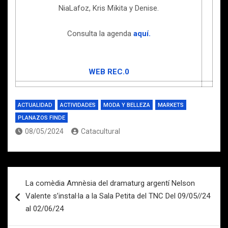
NiaLafoz, Kris Mïkita y Denise.
Consulta la agenda
aquí.
WEB REC.0
ACTUALIDAD
ACTIVIDADES
MODA Y BELLEZA
MARKETS
PLANAZOS FINDE
08/05/2024
Catacultural
Navegación
La comèdia Amnèsia del dramaturg argentí Nelson
de
Valente s’instal·la a la Sala Petita del TNC Del 09/05//24
entradas
al 02/06/24