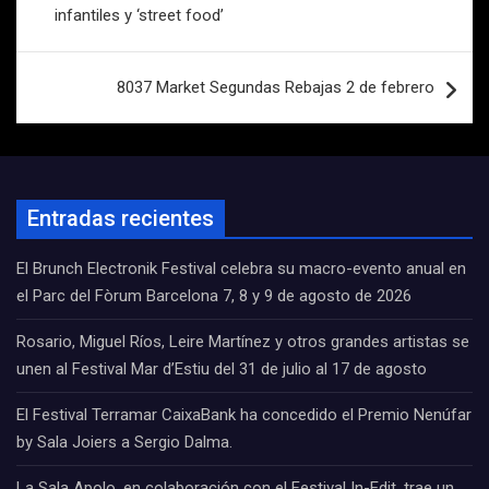
entradas
infantiles y ‘street food’
8037 Market Segundas Rebajas 2 de febrero
Entradas recientes
El Brunch Electronik Festival celebra su macro-evento anual en
el Parc del Fòrum Barcelona 7, 8 y 9 de agosto de 2026
Rosario, Miguel Ríos, Leire Martínez y otros grandes artistas se
unen al Festival Mar d’Estiu del 31 de julio al 17 de agosto
El Festival Terramar CaixaBank ha concedido el Premio Nenúfar
by Sala Joiers a Sergio Dalma.
La Sala Apolo, en colaboración con el Festival In-Edit, trae un