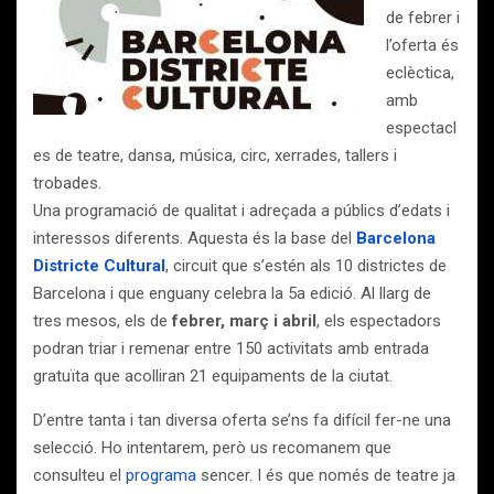
de febrer i
l’oferta és
eclèctica,
amb
espectacl
es de teatre, dansa, música, circ, xerrades, tallers i
trobades.
Una programació de qualitat i adreçada a públics d’edats i
interessos diferents. Aquesta és la base del
Barcelona
Districte Cultural
, circuit que s’estén als 10 districtes de
Barcelona i que enguany celebra la 5a edició. Al llarg de
tres mesos, els de
febrer, març i abril
, els espectadors
podran triar i remenar entre 150 activitats amb entrada
gratuïta que acolliran 21 equipaments de la ciutat.
D’entre tanta i tan diversa oferta se’ns fa difícil fer-ne una
selecció. Ho intentarem, però us recomanem que
consulteu el
programa
sencer. I és que només de teatre ja