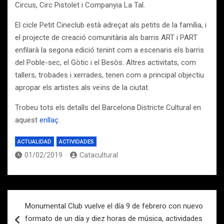
Circus, Circ Pistolet i Companyia La Tal.
El cicle Petit Cineclub està adreçat als petits de la família, i
el projecte de creació comunitària als barris ART i PART
enfilarà la segona edició tenint com a escenaris els barris
del Poble-sec, el Gòtic i el Besòs. Altres activitats, com
tallers, trobades i xerrades, tenen com a principal objectiu
apropar els artistes als veïns de la ciutat.
Trobeu tots els detalls del Barcelona Districte Cultural en
aquest
enllaç
.
ACTUALIDAD
ACTIVIDADES
01/02/2019
Catacultural
Navegación
Monumental Club vuelve el día 9 de febrero con nuevo
de
formato de un día y diez horas de música, actividades