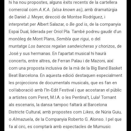
hi ha nou propostes, alguns èxits recents de la cartellera
comercial com
A.K.A. (alsa known as)
, amb dramatúrgia
de Daniel J. Meyer, direcció de Montse Rodríguez, i
interpretat per Albert Salazar, o
Be god is
, de la companyia
Espai Dual, liderada per Oriol Pla. També podreu gaudir d’un
monòleg de Mont Plans,
Sembla que rigui
, o del
muntatge
Los bancos regalan sandwicheras y chorizos
, de
José y sus hermanas. En l’apartat musical hi haurà
concerts, entre altres, de Ferran Palau i de Mazoni, així
com una proposta inclusiva de la mà de la Big Band Basket
Beat Barcelona. En aquesta edició destaquen especialment
les projeccions de documentals musicals, que es fan en
col·laboració amb l’In-Edit Festival i que acostaran el públic
a artistes com Peret, M.I.A. o les Pentina’t, Lula! Tornant
als escenaris, la dansa tampoc faltarà al Barcelona
Districte Cultural, amb propostes com
Likes
, de Núria Guiu,
o
Almazuela
, de la Companyia Roberto G. Alonso. I pel que
fa al circ, es comptarà amb espectacles de Mumusic