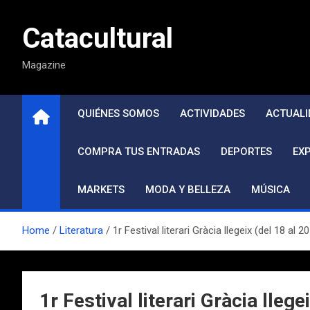
Saltar
al
Catacultural
contenido
Magazine
QUIÉNES SOMOS
ACTIVIDADES
ACTUALI
COMPRA TUS ENTRADAS
DEPORTES
EX
MARKETS
MODA Y BELLEZA
MÚSICA
Home
Literatura
1r Festival literari Gràcia llegeix (del 18 al
1r Festival literari Gràcia lle