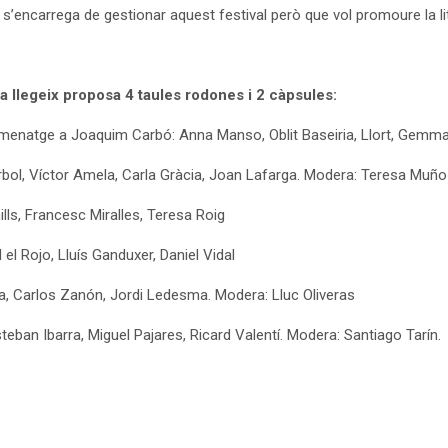
’encarrega de gestionar aquest festival però que vol promoure la liter
a llegeix proposa 4 taules rodones i 2 càpsules:
, homenatge a Joaquim Carbó: Anna Manso, Oblit Baseiria, Llort, Gemma
 Árbol, Víctor Amela, Carla Gràcia, Joan Lafarga. Modera: Teresa Muño
lls, Francesc Miralles, Teresa Roig
 el Rojo, Lluís Ganduxer, Daniel Vidal
a, Carlos Zanón, Jordi Ledesma. Modera: Lluc Oliveras
teban Ibarra, Miguel Pajares, Ricard Valentí. Modera: Santiago Tarín.