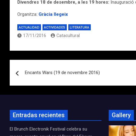
Divendres 18 de desembre, a les 19 hores:
Inauguració o
Organitza:
Gràcia llegeix
ACTUALIDAD
ACTIVIDADES
LITERATURA
17/11/2016
Catacultural
Navegación
Encants Wars (19 de novembre 2016)
de
entradas
Entradas recientes
Gallery
El Brunch Electronik Festival celebra su