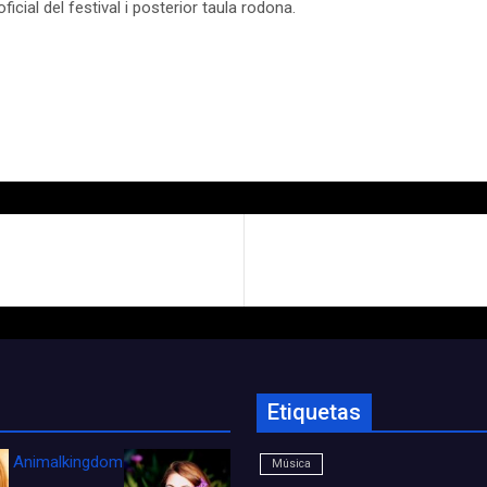
ficial del festival i posterior taula rodona.
Etiquetas
Animalkingdom_FichaCine
Música