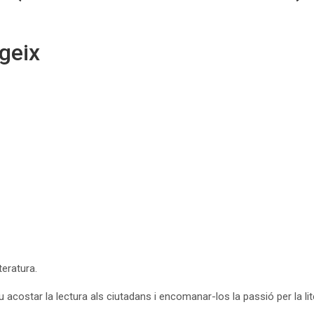
egeix
teratura.
acostar la lectura als ciutadans i encomanar-los la passió per la liter