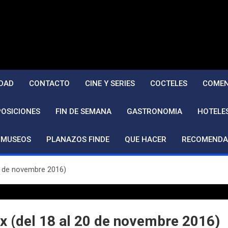
DAD
CONTACTO
CINE Y SERIES
COCTELES
COMEN
POSICIONES
FIN DE SEMANA
GASTRONOMIA
HOTELE
MUSEOS
PLANAZOS FINDE
QUE HACER
RECOMENDA
 20 de novembre 2016)
geix (del 18 al 20 de novembre 2016)