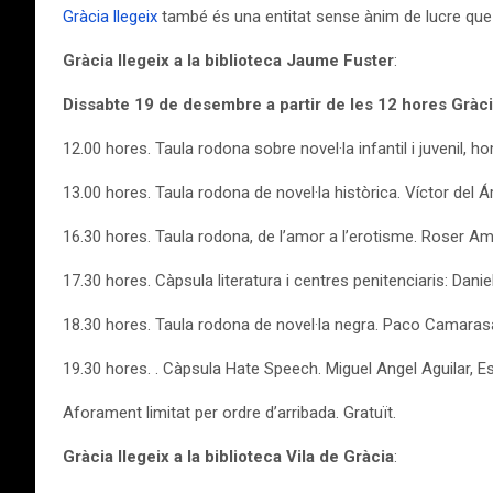
Gràcia llegeix
també és una entitat sense ànim de lucre que s
Gràcia llegeix a la biblioteca Jaume Fuster
:
Dissabte 19 de desembre a partir de les 12 hores Gràci
12.00 hores. Taula rodona sobre novel·la infantil i juvenil
13.00 hores. Taula rodona de novel·la històrica. Víctor del
16.30 hores. Taula rodona, de l’amor a l’erotisme. Roser Ami
17.30 hores. Càpsula literatura i centres penitenciaris: Daniel
18.30 hores. Taula rodona de novel·la negra. Paco Camaras
19.30 hores. . Càpsula Hate Speech. Miguel Angel Aguilar, Es
Aforament limitat per ordre d’arribada. Gratuït.
Gràcia llegeix a la biblioteca Vila de Gràcia
: