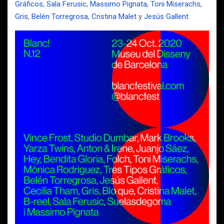
Gráficos
,
Sala Ferusic
,
Massimo Pignata
,
Toni Miserachs
,
Gris
,
Belén Torregrosa
,
Cristina Malet
y
Jesús Gallent
.