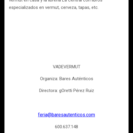
vermut en casa y la librería La Central con libros
especializados en vermut, cerveza, tapas, etc.
VADEVERMUT
Organiza: Bares Auténticos
Directora: gOretti Pérez Ruiz
feria@baresautenticos.com
600.637.148