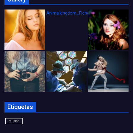
Animalkingdom_FichaCine
Etiquetas
Música