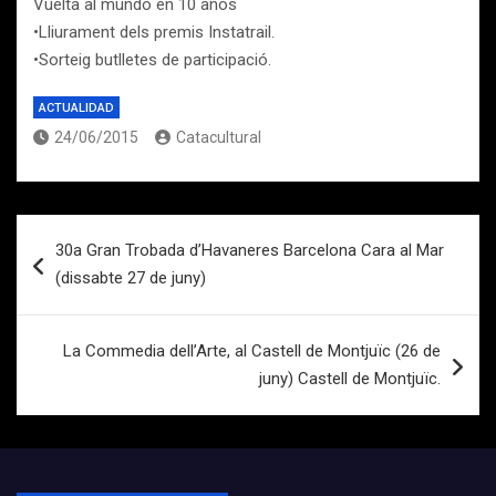
Vuelta al mundo en 10 años
•Lliurament dels premis Instatrail.
•Sorteig butlletes de participació.
ACTUALIDAD
24/06/2015
Catacultural
Navegación
30a Gran Trobada d’Havaneres Barcelona Cara al Mar
de
(dissabte 27 de juny)
entradas
La Commedia dell’Arte, al Castell de Montjuïc (26 de
juny) Castell de Montjuïc.