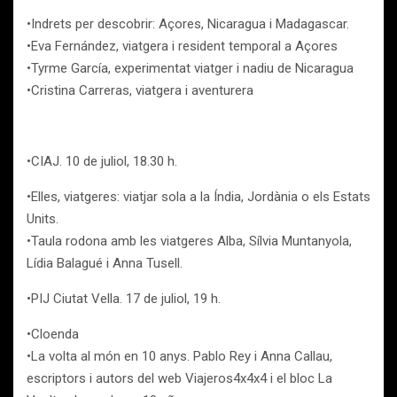
•Indrets per descobrir: Açores, Nicaragua i Madagascar.
•Eva Fernández, viatgera i resident temporal a Açores
•Tyrme García, experimentat viatger i nadiu de Nicaragua
•Cristina Carreras, viatgera i aventurera
•CIAJ. 10 de juliol, 18.30 h.
•Elles, viatgeres: viatjar sola a la Índia, Jordània o els Estats
Units.
•Taula rodona amb les viatgeres Alba, Sílvia Muntanyola,
Lídia Balagué i Anna Tusell.
•PIJ Ciutat Vella. 17 de juliol, 19 h.
•Cloenda
•La volta al món en 10 anys. Pablo Rey i Anna Callau,
escriptors i autors del web Viajeros4x4x4 i el bloc La