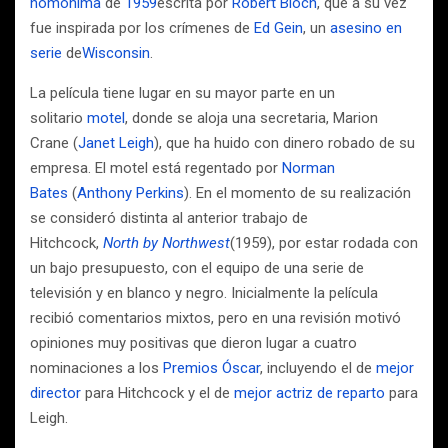
homónima
de
1959
escrita por
Robert Bloch
, que a su vez
fue inspirada por los crímenes de
Ed Gein
, un
asesino en
serie
de
Wisconsin
.
La película tiene lugar en su mayor parte en un
solitario
motel
, donde se aloja una secretaria, Marion
Crane (
Janet Leigh
), que ha huido con dinero robado de su
empresa. El motel está regentado por
Norman
Bates
(
Anthony Perkins
). En el momento de su realización
se consideró distinta al anterior trabajo de
Hitchcock,
North by Northwest
(1959), por estar rodada con
un bajo presupuesto, con el equipo de una serie de
televisión y en blanco y negro. Inicialmente la película
recibió comentarios mixtos, pero en una revisión motivó
opiniones muy positivas que dieron lugar a cuatro
nominaciones a los
Premios Óscar
, incluyendo el de
mejor
director
para Hitchcock y el de
mejor actriz de reparto
para
Leigh.