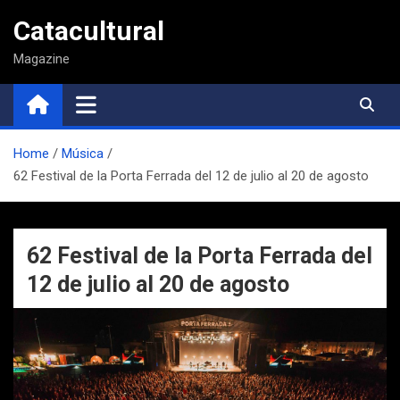
Saltar
Catacultural
al
contenido
Magazine
Home
Música
62 Festival de la Porta Ferrada del 12 de julio al 20 de agosto
62 Festival de la Porta Ferrada del
12 de julio al 20 de agosto