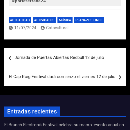
#portaferrada24
ACTUALIDAD
ACTIVIDADES
MÚSICA
PLANAZOS FINDE
11/07/2024
Catacultural
Navegación
Jornada de Puertas Abiertas Redbull 13 de julio
de
entradas
El Cap Roig Festival dará comienzo el viernes 12 de julio
Entradas recientes
El Brunch Electronik Festival celebra su macro-evento anual en