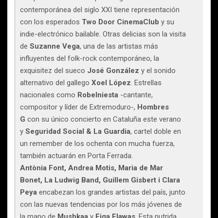
contemporánea del siglo XXI tiene representación
con los esperados
Two
Door
CinemaClub
y su
indie-electrónico bailable. Otras delicias son la visita
de
Suzanne
Vega
, una de las artistas más
influyentes del folk-rock contemporáneo, la
exquisitez del sueco
José
González
y el sonido
alternativo del gallego
Xoel
López
. Estrellas
nacionales como
RobeIniesta
-cantante,
compositor y líder de Extremoduro-,
Hombres
G
con su único concierto en Cataluña este verano
y
Seguridad Social & La Guardia
, cartel doble en
un remember de los ochenta con mucha fuerza,
también actuarán en Porta Ferrada.
Antònia Font, Andrea Motis, Maria de Mar
Bonet,
La Ludwig Band, Guillem Gisbert i Clara
Peya
encabezan los grandes artistas del país, junto
con las nuevas tendencias por los más jóvenes de
la mano de
Mushkaa
y
Figa
Flawas
. Esta nutrida