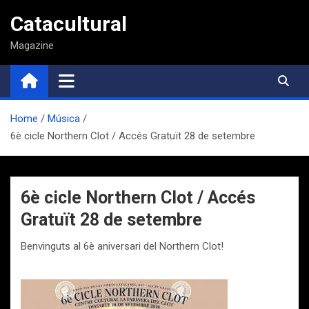
Saltar
Catacultural
al
contenido
Magazine
Home
Música
6è cicle Northern Clot / Accés Gratuït 28 de setembre
6è cicle Northern Clot / Accés
Gratuït 28 de setembre
Benvinguts al 6è aniversari del Northern Clot!