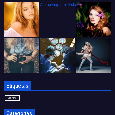
Animalkingdom_FichaCine
Etiquetas
Música
Categorías