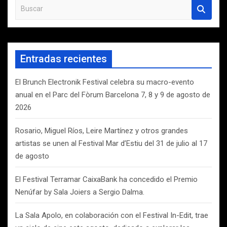
B
u
s
c
a
Entradas recientes
r
El Brunch Electronik Festival celebra su macro-evento
anual en el Parc del Fòrum Barcelona 7, 8 y 9 de agosto de
2026
Rosario, Miguel Ríos, Leire Martínez y otros grandes
artistas se unen al Festival Mar d’Estiu del 31 de julio al 17
de agosto
El Festival Terramar CaixaBank ha concedido el Premio
Nenúfar by Sala Joiers a Sergio Dalma.
La Sala Apolo, en colaboración con el Festival In-Edit, trae