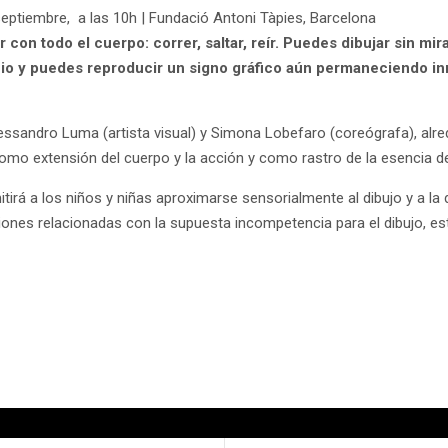
eptiembre, a las 10h | Fundació Antoni Tàpies, Barcelona
on todo el cuerpo: correr, saltar, reír. Puedes dibujar sin mirar
acio y puedes reproducir un signo gráfico aún permaneciendo in
essandro Luma (artista visual) y Simona Lobefaro (coreógrafa), alre
omo extensión del cuerpo y la acción y como rastro de la esencia de
tirá a los niños y niñas aproximarse sensorialmente al dibujo y a la
ones relacionadas con la supuesta incompetencia para el dibujo, estim