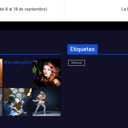
(del 8 al 18 de septiembre)
La 
Etiquetas
Animalkingdom_FichaCine
Música