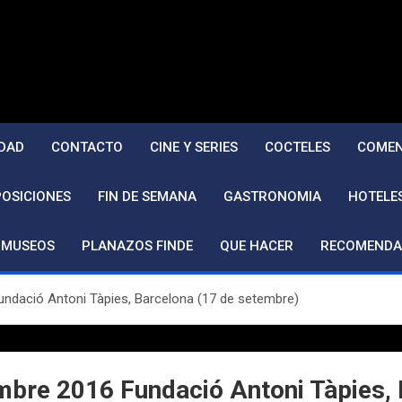
DAD
CONTACTO
CINE Y SERIES
COCTELES
COMEN
POSICIONES
FIN DE SEMANA
GASTRONOMIA
HOTELE
MUSEOS
PLANAZOS FINDE
QUE HACER
RECOMENDA
undació Antoni Tàpies, Barcelona (17 de setembre)
embre 2016 Fundació Antoni Tàpies,