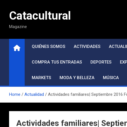
Saltar
al
Catacultural
contenido
Magazine
QUIÉNES SOMOS
ACTIVIDADES
ACTUALI
COMPRA TUS ENTRADAS
DEPORTES
EX
MARKETS
MODA Y BELLEZA
MÚSICA
Home
Actualidad
Actividades familiares| Septiembre 2016 F
Actividades familiares| Septi