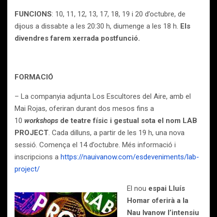
FUNCIONS
: 10, 11, 12, 13, 17, 18, 19 i 20 d’octubre, de
dijous a dissabte a les 20:30 h, diumenge a les 18 h.
Els
divendres farem xerrada postfunció.
FORMACIÓ
– La companyia adjunta Los Escultores del Aire, amb el
Mai Rojas, oferiran durant dos mesos fins a
10
workshops
de teatre físic i gestual sota el nom LAB
PROJECT
. Cada dilluns, a partir de les 19 h, una nova
sessió. Comença el 14 d’octubre. Més informació i
inscripcions a
https://nauivanow.com/esdeveniments/lab-
project/
El nou
espai Lluís
Homar oferirà a la
Nau Ivanow l’intensiu