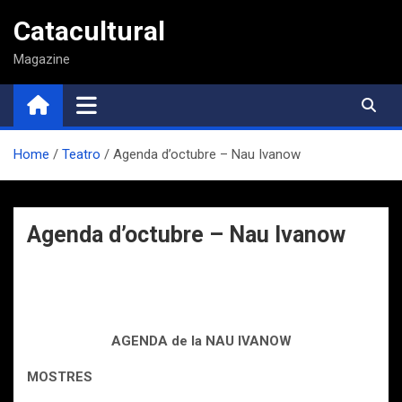
Saltar
Catacultural
al
contenido
Magazine
Home
Teatro
Agenda d’octubre – Nau Ivanow
Agenda d’octubre – Nau Ivanow
AGENDA de la NAU IVANOW
MOSTRES