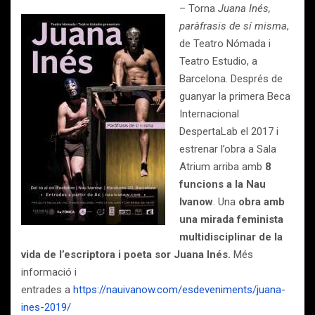
– Torna
Juana Inés,
paràfrasis de sí misma
,
de Teatro Nómada i
Teatro Estudio, a
Barcelona. Després de
guanyar la primera Beca
Internacional
DespertaLab el 2017 i
estrenar l’obra a Sala
Atrium arriba amb
8
funcions a la Nau
Ivanow
. Una
obra amb
una mirada feminista
multidisciplinar de la
vida de l’escriptora i poeta sor Juana Inés.
Més
informació i
entrades a
https://nauivanow.com/esdeveniments/juana-
ines-2019/