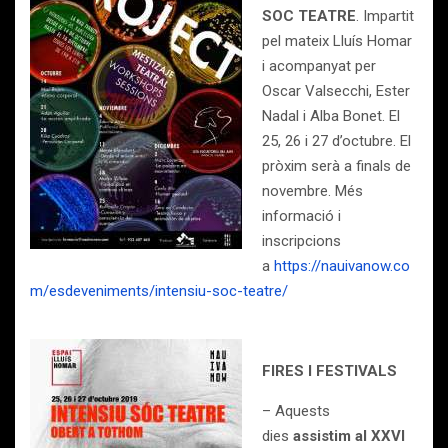
SOC TEATRE
. Impartit
pel mateix Lluís Homar
i acompanyat per
Oscar Valsecchi, Ester
Nadal i Alba Bonet. El
25, 26 i 27 d’octubre. El
pròxim serà a finals de
novembre. Més
informació i
inscripcions
a
https://nauivanow.co
m/esdeveniments/intensiu-soc-teatre/
FIRES I FESTIVALS
– Aquests
dies
assistim al XXVI