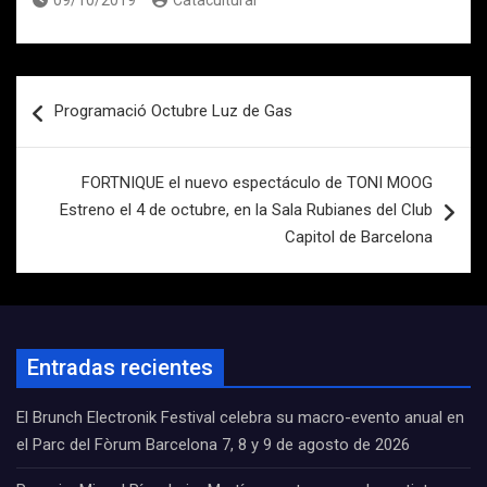
09/10/2019
Catacultural
Navegación
Programació Octubre Luz de Gas
de
entradas
FORTNIQUE el nuevo espectáculo de TONI MOOG
Estreno el 4 de octubre, en la Sala Rubianes del Club
Capitol de Barcelona
Entradas recientes
El Brunch Electronik Festival celebra su macro-evento anual en
el Parc del Fòrum Barcelona 7, 8 y 9 de agosto de 2026