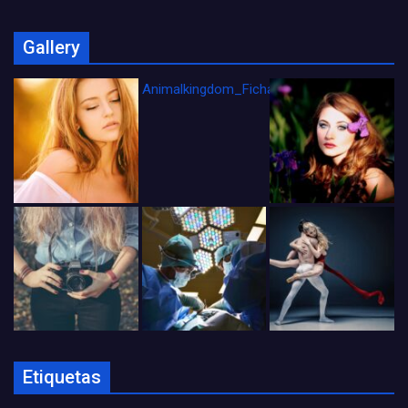
Gallery
Animalkingdom_FichaCine
Etiquetas