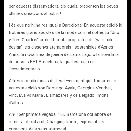
per aquests dissenyadors, els quals, presenten les seves
últimes creacions al públic!
I és que no hi ha res igual a Barcelona! En aquesta edició hi
trobaràs grans apostes de la moda com el col·lectiu “Uno
y Tres Cuartos” amb diferents propostes de “wereable
design”; els dissenys atemporals i sostenibles d’Agnes
Anna; la nova línea de joieria de Laura Lago o la nova línia
de bosses BET Barcelona, la qual es basa en
l’experimentació.
Altres incondicionals de l’esdeveniment que tornaran en
aquesta edició són Domingo Ayala, Georgina Vendrell,
Pinc, Eva vs Maria , Llamazares y de Delgado i molts
d’altres.
Ah! I per primera vegada, l’IED Barcelona col·labora de
manera oficial amb Changing Room, exposant les
creacions dels seus alumnes!