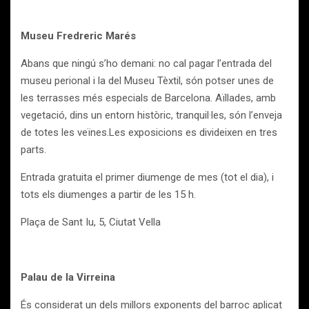
Museu Fredreric Marés
Abans que ningú s’ho demani: no cal pagar l’entrada del
museu perional i la del Museu Tèxtil, són potser unes de
les terrasses més especials de Barcelona. Aïllades, amb
vegetació, dins un entorn històric, tranquil·les, són l’enveja
de totes les veïnes.Les exposicions es divideixen en tres
parts.
Entrada gratuita el primer diumenge de mes (tot el dia), i
tots els diumenges a partir de les 15 h.
Plaça de Sant Iu, 5, Ciutat Vella
Palau de la Virreina
És considerat un dels millors exponents del barroc aplicat