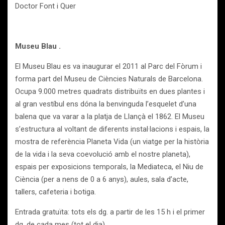
Doctor Font i Quer
Museu Blau .
El Museu Blau es va inaugurar el 2011 al Parc del Fòrum i
forma part del Museu de Ciències Naturals de Barcelona.
Ocupa 9.000 metres quadrats distribuïts en dues plantes i
al gran vestíbul ens dóna la benvinguda l’esquelet d’una
balena que va varar a la platja de Llançà el 1862. El Museu
s’estructura al voltant de diferents instal·lacions i espais, la
mostra de referència Planeta Vida (un viatge per la història
de la vida i la seva coevolució amb el nostre planeta),
espais per exposicions temporals, la Mediateca, el Niu de
Ciència (per a nens de 0 a 6 anys), aules, sala d’acte,
tallers, cafeteria i botiga.
Entrada gratuïta: tots els dg. a partir de les 15 h i el primer
dg. de cada mes (tot el dia).