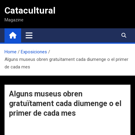
Saltar
Catacultural
al
contenido
Magazine
Home
Exposiciones
Alguns museus obren gratuïtament cada diumenge o el primer
de cada mes
Alguns museus obren
gratuïtament cada diumenge o el
primer de cada mes