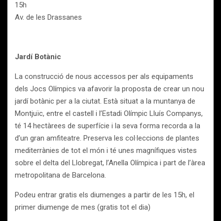
15h
Av. de les Drassanes
Jardí Botànic
La construcció de nous accessos per als equipaments
dels Jocs Olímpics va afavorir la proposta de crear un nou
jardí botànic per a la ciutat. Està situat a la muntanya de
Montjuïc, entre el castell i l’Estadi Olímpic Lluís Companys,
té 14 hectàrees de superfície i la seva forma recorda a la
d’un gran amfiteatre. Preserva les col·leccions de plantes
mediterrànies de tot el món i té unes magnífiques vistes
sobre el delta del Llobregat, l’Anella Olímpica i part de l’àrea
metropolitana de Barcelona.
Podeu entrar gratis els diumenges a partir de les 15h, el
primer diumenge de mes (gratis tot el dia)