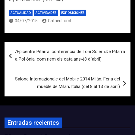
ACTUALIDAD
ACTIVIDADES
EXPOSICIONES
04/07/2015
Catacultural
Navegación
/Epicentre Pitarra: conferència de Toni Soler «De Pitarra
de
a Pol ònia: com riem els catalans»(8 d´abril)
entradas
Salone Internazionale del Mobile 2014 Milán: Feria del
mueble de Milán, Italia (del 8 al 13 de abril)
Entradas recientes