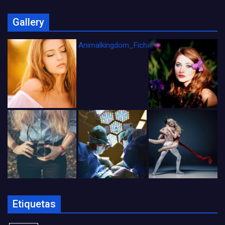
Gallery
Animalkingdom_FichaCine
Etiquetas