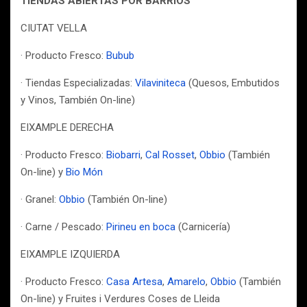
TIENDAS ABIERTAS POR BARRIOS
CIUTAT VELLA
· Producto Fresco:
Bubub
· Tiendas Especializadas:
Vilaviniteca
(Quesos, Embutidos
y Vinos, También On-line)
EIXAMPLE DERECHA
· Producto Fresco:
Biobarri
,
Cal Rosset
,
Obbio
(También
On-line) y
Bio Món
· Granel:
Obbio
(También On-line)
· Carne / Pescado:
Pirineu en boca
(Carnicería)
EIXAMPLE IZQUIERDA
· Producto Fresco:
Casa Artesa
,
Amarelo
,
Obbio
(También
On-line) y Fruites i Verdures Coses de Lleida