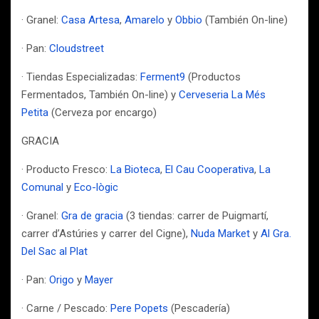
· Granel:
Casa Artesa
,
Amarelo
y
Obbio
(También On-line)
· Pan:
Cloudstreet
· Tiendas Especializadas:
Ferment9
(Productos
Fermentados, También On-line) y
Cerveseria La Més
Petita
(Cerveza por encargo)
GRACIA
· Producto Fresco:
La Bioteca
,
El Cau Cooperativa
,
La
Comunal
y
Eco-lògic
· Granel:
Gra de gracia
(3 tiendas: carrer de Puigmartí,
carrer d’Astúries y carrer del Cigne),
Nuda Market
y
Al Gra.
Del Sac al Plat
· Pan:
Origo
y
Mayer
· Carne / Pescado:
Pere Popets
(Pescadería)