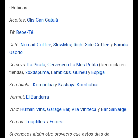
· Bebidas:
Aceites
:
Olis Can Català
Té
:
Bebe-Té
Café
:
Nomad Coffee
,
SlowMov
,
Right Side Coffee
y
Familia
Osorio
Cerveza
:
La Pirata
,
Cerveseria La Més Petita
(Recogida en
tienda),
2d2dspuma
,
Lambicus
,
Guineu
y
Espiga
Kombucha
:
Kombutxa
y
Kashaya Kombutxa
Vermut
:
El Bandarra
Vino
:
Human Vins
,
Garage Bar
,
Vila Viniteca
y
Bar Salvatge
Zumos
:
Loupfilles
y
Esoes
Si conoces algún otro proyecto que estos días de