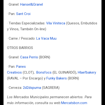
· Granel:
Hansel&Granel
· Pan:
Sant Croi
· Tiendas Especializadas:
Vila Viniteca
(Quesos, Embutidos
y Vinos, También On-line)
· Carne / Pescado:
La Vaca Muu
OTROS BARRIOS
· Granel:
Casa Perris
(BORN)
· Pan:
Panes
Creativos
(CLOT),
Bonsfocs
(EL GUINARDÓ),
Hlaefbakery
(RAVAL – Por Encargo) y
Funky Bakers
(BORN)
· Cerveza:
2d2dspuma
(SAGRERA)
Los Mercados Municipales permanecen abiertos. Para
más información, consulta su web:
Mercatsbcn.com