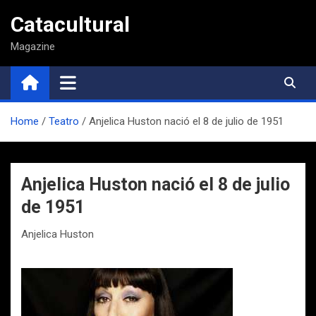
Saltar
Catacultural
al
contenido
Magazine
Home
Teatro
Anjelica Huston nació el 8 de julio de 1951
Anjelica Huston nació el 8 de julio
de 1951
Anjelica Huston