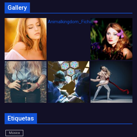
Gallery
Animalkingdom_FichaCine
Etiquetas
Música