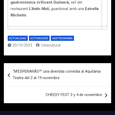
gastronòmica
de
Vicent Guimerà,
xef del
restaurant
L’Antic Molí
,
guardonat amb una
Estrella
Michelin.
ACTUALIDAD
ACTIVIDADES
GASTRONOMIA
20/10/2023
Catacultural
Navegación
“M’ESPERARÀS?” una divertida comèdia al Aquitània
de
Teatre del 2 al 19 novembre
entradas
CHEESY FEST 3 y 4 de noviembre