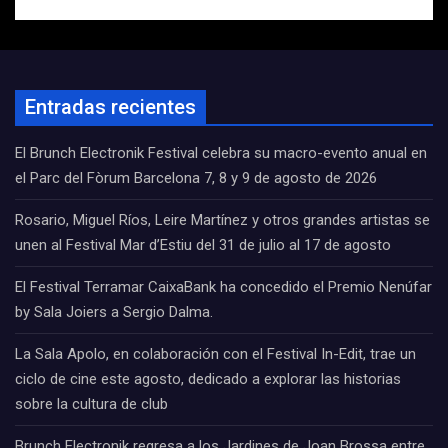
Entradas recientes
El Brunch Electronik Festival celebra su macro-evento anual en
el Parc del Fòrum Barcelona 7, 8 y 9 de agosto de 2026
Rosario, Miguel Ríos, Leire Martínez y otros grandes artistas se
unen al Festival Mar d’Estiu del 31 de julio al 17 de agosto
El Festival Terramar CaixaBank ha concedido el Premio Nenúfar
by Sala Joiers a Sergio Dalma.
La Sala Apolo, en colaboración con el Festival In-Edit, trae un
ciclo de cine este agosto, dedicado a explorar las historias
sobre la cultura de club
Brunch Electronik regresa a los Jardines de Joan Brossa entre