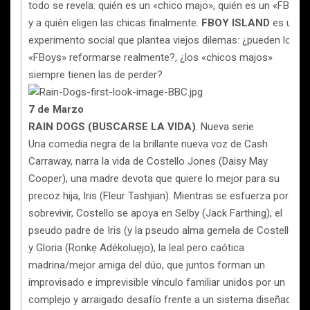
todo se revela: quién es un «chico majo», quién es un «FBoy»
y a quién eligen las chicas finalmente.
FBOY ISLAND
es un
experimento social que plantea viejos dilemas: ¿pueden los
«FBoys» reformarse realmente?, ¿los «chicos majos»
siempre tienen las de perder?
7 de Marzo
RAIN DOGS (BUSCARSE LA VIDA)
. Nueva serie
Una comedia negra de la brillante nueva voz de Cash
Carraway, narra la vida de Costello Jones (Daisy May
Cooper), una madre devota que quiere lo mejor para su
precoz hija, Iris (Fleur Tashjian). Mientras se esfuerza por
sobrevivir, Costello se apoya en Selby (Jack Farthing), el
pseudo padre de Iris (y la pseudo alma gemela de Costello),
y Gloria (Ronkẹ Adékoluẹjo), la leal pero caótica
madrina/mejor amiga del dúo, que juntos forman un
improvisado e imprevisible vínculo familiar unidos por un
complejo y arraigado desafío frente a un sistema diseñado