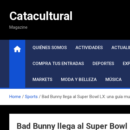
Saltar
al
Catacultural
contenido
Magazine
QUIÉNES SOMOS
ACTIVIDADES
ACTUALI
COMPRA TUS ENTRADAS
DEPORTES
EX
MARKETS
MODA Y BELLEZA
MÚSICA
Home
Sports
Bad Bunny llega al Super Bowl LX: una guía mu
Bad Bunny llega al Super Bowl 