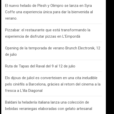
El nuevo helado de Plesh y Olimpro se lanza en Syra
Coffe una experiencia única para dar la bienvenida al
verano.
Pizzabar: el restaurante que está transformando la
experiencia de disfrutar pizzas en L’Empordà
Opening de la temporada de verano Brunch Electronik, 12
de julio
Ruta de Tapas del Raval del 9 al 12 de julio
Els dijous de juliol es converteixen en una cita ineludible
pels cinèfils a Barcelona, gràcies al retorn del cinema a la
fresca a L’illa Diagonal
Baldani la heladería italiana lanza una colección de
bebidas veraniegas elaboradas con gelato artesanal