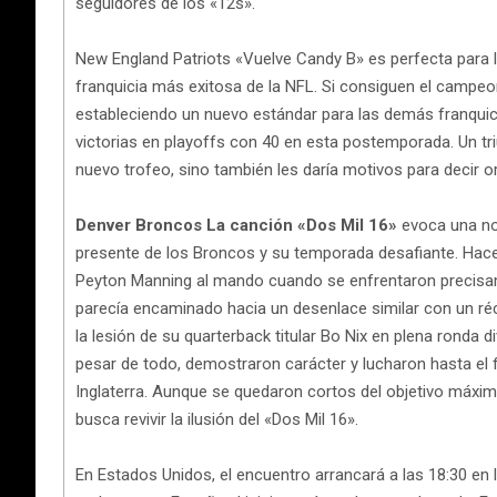
seguidores de los «12s».
New England Patriots «Vuelve Candy B» es perfecta para l
franquicia más exitosa de la NFL. Si consiguen el campeona
estableciendo un nuevo estándar para las demás franquic
victorias en playoffs con 40 en esta postemporada. Un tr
nuevo trofeo, sino también les daría motivos para decir 
Denver Broncos La canción «Dos Mil 16»
evoca una nos
presente de los Broncos y su temporada desafiante. Hace
Peyton Manning al mando cuando se enfrentaron precisamen
parecía encaminado hacia un desenlace similar con un ré
la lesión de su quarterback titular Bo Nix en plena ronda 
pesar de todo, demostraron carácter y lucharon hasta el
Inglaterra. Aunque se quedaron cortos del objetivo máxi
busca revivir la ilusión del «Dos Mil 16».
En Estados Unidos, el encuentro arrancará a las 18:30 en la