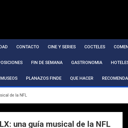
DAD
CONTACTO
CINE Y SERIES
COCTELES
COMEN
POSICIONES
FIN DE SEMANA
GASTRONOMIA
HOTELE
MUSEOS
PLANAZOS FINDE
QUE HACER
RECOMENDA
sical de la NFL
LX: una guía musical de la NFL