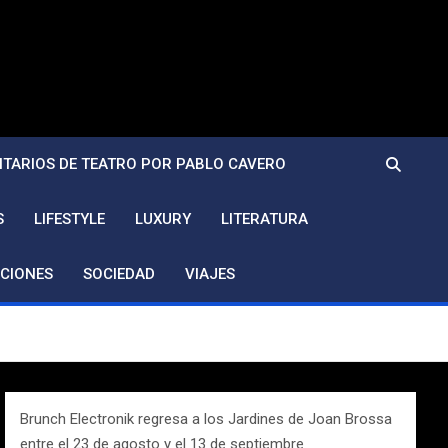
TARIOS DE TEATRO POR PABLO CAVERO
S
LIFESTYLE
LUXURY
LITERATURA
CIONES
SOCIEDAD
VIAJES
Brunch Electronik regresa a los Jardines de Joan Brossa
entre el 23 de agosto y el 13 de septiembre