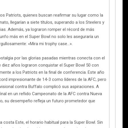
os Patriots, quienes buscan reafirmar su lugar como la
to, llegarían a siete títulos, superando a los Steelers y
ias. Además, ya lograron romper el récord de más
iunfo más en el Super Bowl no solo les aseguraría un
orgullosamente: «Mira mi trophy case…».
talgia por las glorias pasadas mientras conecta con el
 diez años lograron conquistar el Super Bowl 50 con
te a los Patriots en la final de conferencia. Este año
cord impresionante de 14-3 como líderes de la AFC, pero
divisional contra Buffalo complicó sus aspiraciones. A
 final en un reñido Campeonato de la AFC contra Nueva
mo, su desempeño refleja un futuro prometedor que
 costa Este, el horario habitual para la Super Bowl. Sin