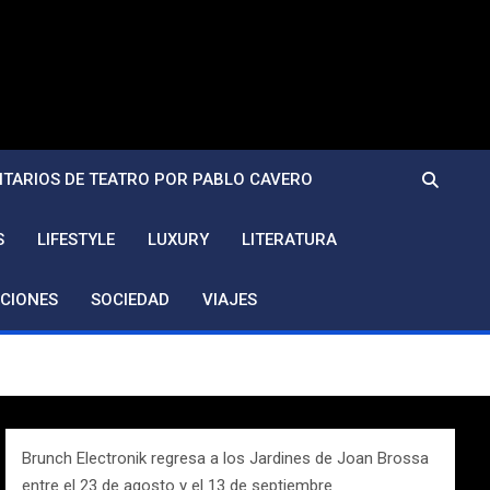
TARIOS DE TEATRO POR PABLO CAVERO
S
LIFESTYLE
LUXURY
LITERATURA
CIONES
SOCIEDAD
VIAJES
Brunch Electronik regresa a los Jardines de Joan Brossa
entre el 23 de agosto y el 13 de septiembre