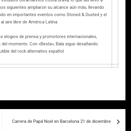
estudios Ultramarinos Costa Brava, lo que las llevó a
años siguientes ampliaron su alcance aún más, llevando
pando en importantes eventos como Stoned & Dusted y el
al aire libre de América Latina.
s elogios de prensa y promotores internacionales,
s del momento. Con «Besta», Bala sigue desafiando
ible del rock alternativo español.
Carrera de Papá Noel en Barcelona 21 de diciembre