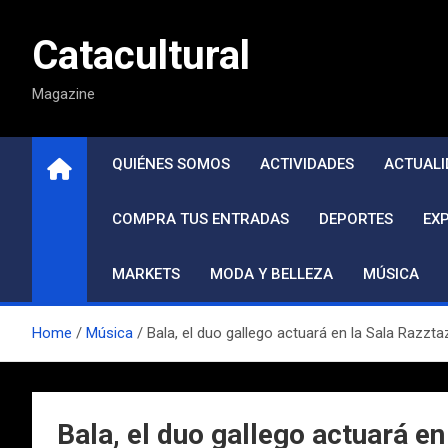
Saltar
al
Catacultural
contenido
Magazine
QUIÉNES SOMOS
ACTIVIDADES
ACTUALI
COMPRA TUS ENTRADAS
DEPORTES
EX
MARKETS
MODA Y BELLEZA
MÚSICA
Home
Música
Bala, el duo gallego actuará en la Sala Razzta
Bala, el duo gallego actuará en