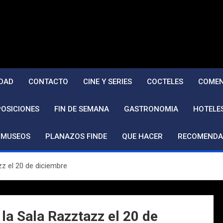
DAD
CONTACTO
CINE Y SERIES
COCTELES
COMEN
POSICIONES
FIN DE SEMANA
GASTRONOMIA
HOTELE
MUSEOS
PLANAZOS FINDE
QUE HACER
RECOMENDA
zz el 20 de diciembre
 la Sala Razztazz el 20 de