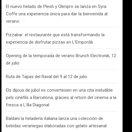
El nuevo helado de Plesh y Olimpro se lanza en Syra
Coffe una experiencia única para dar la bienvenida al
verano.
Pizzabar: el restaurante que está transformando la
experiencia de disfrutar pizzas en L’Empordà
Opening de la temporada de verano Brunch Electronik, 12
de julio
Ruta de Tapas del Raval del 9 al 12 de julio
Els dijous de juliol es converteixen en una cita ineludible
pels cinèfils a Barcelona, gràcies al retorn del cinema a la
fresca a L’illa Diagonal
Baldani la heladería italiana lanza una colección de
bebidas veraniegas elaboradas con gelato artesanal