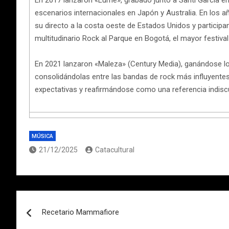
En 2017 lanzaron «Lume», grabado junto a Santi García en 
escenarios internacionales en Japón y Australia. En los 
su directo a la costa oeste de Estados Unidos y partici
multitudinario Rock al Parque en Bogotá, el mayor festival 
En 2021 lanzaron «Maleza» (Century Media), ganándose lo
consolidándolas entre las bandas de rock más influyente
expectativas y reafirmándose como una referencia indiscut
MÚSICA
21/12/2025
Catacultural
Navegación
Recetario Mammafiore
de