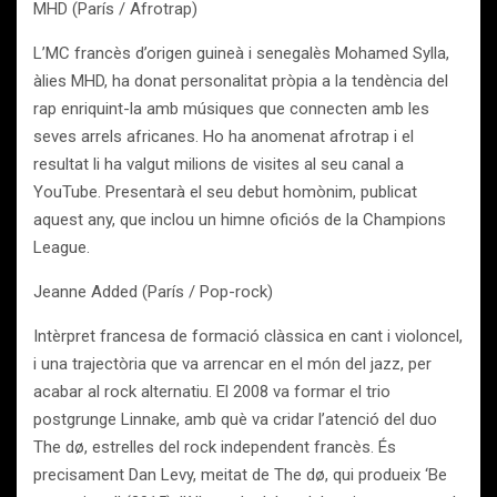
MHD (París / Afrotrap)
L’MC francès d’origen guineà i senegalès Mohamed Sylla,
àlies MHD, ha donat personalitat pròpia a la tendència del
rap enriquint-la amb músiques que connecten amb les
seves arrels africanes. Ho ha anomenat afrotrap i el
resultat li ha valgut milions de visites al seu canal a
YouTube. Presentarà el seu debut homònim, publicat
aquest any, que inclou un himne oficiós de la Champions
League.
Jeanne Added (París / Pop-rock)
Intèrpret francesa de formació clàssica en cant i violoncel,
i una trajectòria que va arrencar en el món del jazz, per
acabar al rock alternatiu. El 2008 va formar el trio
postgrunge Linnake, amb què va cridar l’atenció del duo
The dø, estrelles del rock independent francès. És
precisament Dan Levy, meitat de The dø, qui produeix ‘Be