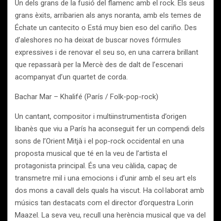
Un dels grans de la fusió del flamenc amb el rock. Els seus
grans èxits, arribarien als anys noranta, amb els temes de
Échate un cantecito o Está muy bien eso del cariño. Des
d’aleshores no ha deixat de buscar noves fórmules
expressives i de renovar el seu so, en una carrera brillant
que repassarà per la Mercè des de dalt de l’escenari
acompanyat d’un quartet de corda.
Bachar Mar – Khalifé (París / Folk-pop-rock)
Un cantant, compositor i multiinstrumentista d’origen
libanès que viu a París ha aconseguit fer un compendi dels
sons de l’Orient Mitjà i el pop-rock occidental en una
proposta musical que té en la veu de l’artista el
protagonista principal. És una veu càlida, capaç de
transmetre mil i una emocions i d’unir amb el seu art els
dos mons a cavall dels quals ha viscut. Ha col·laborat amb
músics tan destacats com el director d’orquestra Lorin
Maazel. La seva veu, recull una herència musical que va del