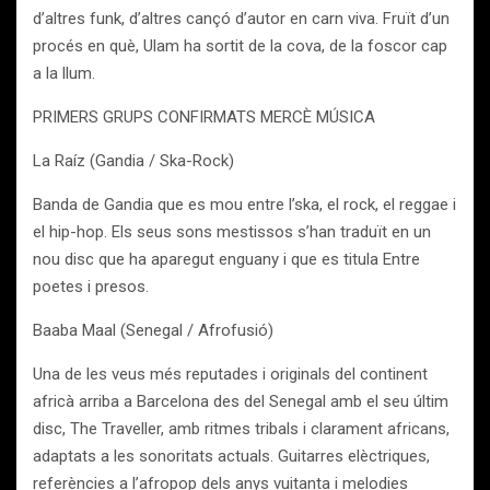
d’altres funk, d’altres cançó d’autor en carn viva. Fruït d’un
procés en què, Ulam ha sortit de la cova, de la foscor cap
a la llum.
PRIMERS GRUPS CONFIRMATS MERCÈ MÚSICA
La Raíz (Gandia / Ska-Rock)
Banda de Gandia que es mou entre l’ska, el rock, el reggae i
el hip-hop. Els seus sons mestissos s’han traduït en un
nou disc que ha aparegut enguany i que es titula Entre
poetes i presos.
Baaba Maal (Senegal / Afrofusió)
Una de les veus més reputades i originals del continent
africà arriba a Barcelona des del Senegal amb el seu últim
disc, The Traveller, amb ritmes tribals i clarament africans,
adaptats a les sonoritats actuals. Guitarres elèctriques,
referències a l’afropop dels anys vuitanta i melodies