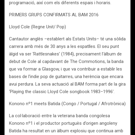
programació, així com els diferents espais i horaris.
PRIMERS GRUPS CONFIRMATS AL BAM 2016
Lloyd Cole (Regne Unit/ Pop)
Cantautor anglès –establert als Estats Units– té una sòlida
carrera amb més de 30 anys a les espatlles. El seu punt
àlgid va ser ‘Rattlesnakes’ (1984), precisament l’àlbum de
debut de Cole al capdavant de The Commotions, la banda
que va formar a Glasgow, i que va contribuir a establir les
bases de l’indie pop de guitarres, una herència que encara
avui perdura. La seva actuació al BAM forma part de la gira
‘Playing the classic Lloyd Cole songbook 1983–1996’.
Konono nº1 meets Batida (Congo / Portugal / Afrotrònica)
La col·laboració entre la veterana banda congolesa
Konono nº1 i el productor portuguès d’origen angoleny
Batida ha resultat en un àlbum explosiu que continua amb