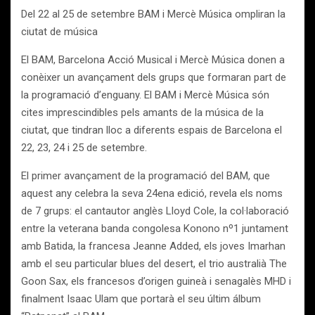
Del 22 al 25 de setembre BAM i Mercè Música ompliran la
ciutat de música
El BAM, Barcelona Acció Musical i Mercè Música donen a
conèixer un avançament dels grups que formaran part de
la programació d’enguany. El BAM i Mercè Música són
cites imprescindibles pels amants de la música de la
ciutat, que tindran lloc a diferents espais de Barcelona el
22, 23, 24 i 25 de setembre.
El primer avançament de la programació del BAM, que
aquest any celebra la seva 24ena edició, revela els noms
de 7 grups: el cantautor anglès Lloyd Cole, la col·laboració
entre la veterana banda congolesa Konono nº1 juntament
amb Batida, la francesa Jeanne Added, els joves Imarhan
amb el seu particular blues del desert, el trio australià The
Goon Sax, els francesos d’origen guineà i senagalès MHD i
finalment Isaac Ulam que portarà el seu últim álbum