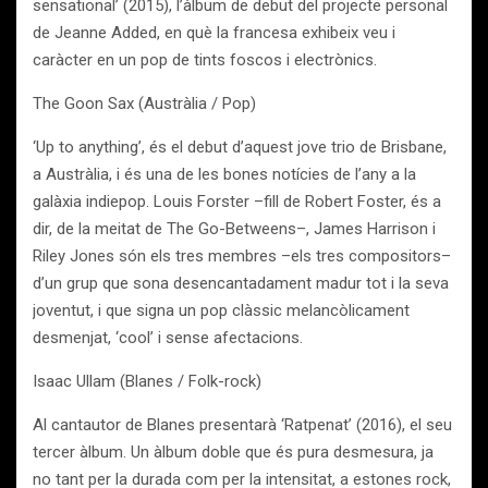
sensational’ (2015), l’àlbum de debut del projecte personal
de Jeanne Added, en què la francesa exhibeix veu i
caràcter en un pop de tints foscos i electrònics.
The Goon Sax (Austràlia / Pop)
‘Up to anything’, és el debut d’aquest jove trio de Brisbane,
a Austràlia, i és una de les bones notícies de l’any a la
galàxia indiepop. Louis Forster –fill de Robert Foster, és a
dir, de la meitat de The Go-Betweens–, James Harrison i
Riley Jones són els tres membres –els tres compositors–
d’un grup que sona desencantadament madur tot i la seva
joventut, i que signa un pop clàssic melancòlicament
desmenjat, ‘cool’ i sense afectacions.
Isaac Ullam (Blanes / Folk-rock)
Al cantautor de Blanes presentarà ‘Ratpenat’ (2016), el seu
tercer àlbum. Un àlbum doble que és pura desmesura, ja
no tant per la durada com per la intensitat, a estones rock,