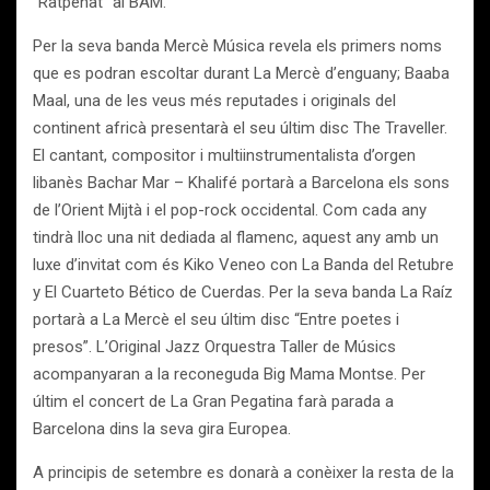
“Ratpenat” al BAM.
Per la seva banda Mercè Música revela els primers noms
que es podran escoltar durant La Mercè d’enguany; Baaba
Maal, una de les veus més reputades i originals del
continent africà presentarà el seu últim disc The Traveller.
El cantant, compositor i multiinstrumentalista d’orgen
libanès Bachar Mar – Khalifé portarà a Barcelona els sons
de l’Orient Mijtà i el pop-rock occidental. Com cada any
tindrà lloc una nit dediada al flamenc, aquest any amb un
luxe d’invitat com és Kiko Veneo con La Banda del Retubre
y El Cuarteto Bético de Cuerdas. Per la seva banda La Raíz
portarà a La Mercè el seu últim disc “Entre poetes i
presos”. L’Original Jazz Orquestra Taller de Músics
acompanyaran a la reconeguda Big Mama Montse. Per
últim el concert de La Gran Pegatina farà parada a
Barcelona dins la seva gira Europea.
A principis de setembre es donarà a conèixer la resta de la