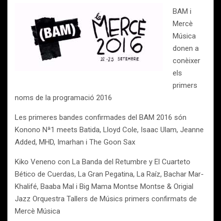
BAM i
Mercè
Música
donen a
conèixer
els
primers
noms de la programació 2016
Les primeres bandes confirmades del BAM 2016 són
Konono Nª1 meets Batida, Lloyd Cole, Isaac Ulam, Jeanne
Added, MHD, Imarhan i The Goon Sax
Kiko Veneno con La Banda del Retumbre y El Cuarteto
Bético de Cuerdas, La Gran Pegatina, La Raíz, Bachar Mar-
Khalifé, Baaba Mal i Big Mama Montse Montse & Origial
Jazz Orquestra Tallers de Músics primers confirmats de
Mercè Música