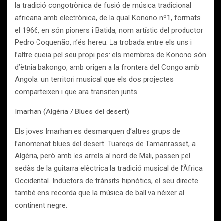
la tradició congotrònica de fusió de música tradicional
africana amb electrònica, de la qual Konono nº1, formats
el 1966, en són pioners i Batida, nom artístic del productor
Pedro Coquenão, n’és hereu. La trobada entre els uns i
l’altre queia pel seu propi pes: els membres de Konono són
d’ètnia bakongo, amb origen a la frontera del Congo amb
Angola: un territori musical que els dos projectes
comparteixen i que ara transiten junts.
Imarhan (Algèria / Blues del desert)
Els joves Imarhan es desmarquen d’altres grups de
l’anomenat blues del desert. Tuaregs de Tamanrasset, a
Algèria, però amb les arrels al nord de Mali, passen pel
sedàs de la guitarra elèctrica la tradició musical de l’Àfrica
Occidental. Inductors de trànsits hipnòtics, el seu directe
també ens recorda que la música de ball va néixer al
continent negre.