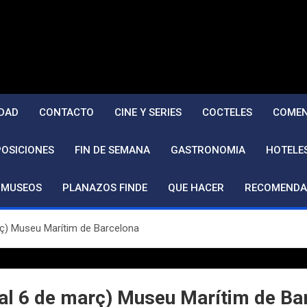
DAD
CONTACTO
CINE Y SERIES
COCTELES
COMEN
POSICIONES
FIN DE SEMANA
GASTRONOMIA
HOTELE
MUSEOS
PLANAZOS FINDE
QUE HACER
RECOMENDA
arç) Museu Marítim de Barcelona
4 al 6 de març) Museu Marítim de Ba