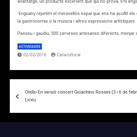
avantatge, un producte excel·lent que qui ho prova, s’hi eng
Enguany repetim el meravellós espai que ens ha acollit els 
la gastronomia o la música i altres expressions artístiques.
Passeu i gaudiu, 300 cerveses artesanes diferents, menjar de
ACTIVIDADES
02/02/2016
Catacultural
Navegación
Otello En versió concert Gioachino Rossini (3 i 6 de feb
de
Liceu
entradas