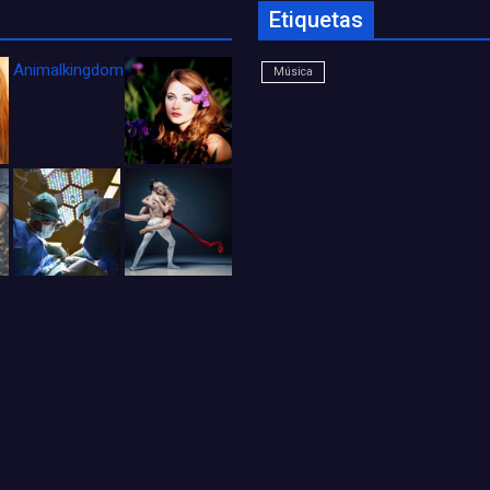
Etiquetas
Animalkingdom_FichaCine
Música