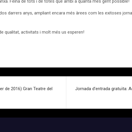
anxa. Feina de tots i de totes que arribi a quanta més gent possible!
dos darrers anys, ampliant encara més àrees com les exitoses jornad
 qualitat, activitats i molt més us esperen!
rer de 2016) Gran Teatre del
Jornada d’entrada gratuïta: A