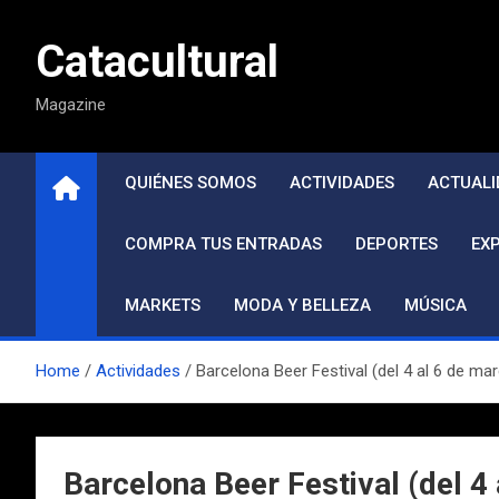
Saltar
al
Catacultural
contenido
Magazine
QUIÉNES SOMOS
ACTIVIDADES
ACTUALI
COMPRA TUS ENTRADAS
DEPORTES
EX
MARKETS
MODA Y BELLEZA
MÚSICA
Home
Actividades
Barcelona Beer Festival (del 4 al 6 de m
Barcelona Beer Festival (del 