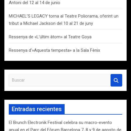
Antoni del 12 al 14 de junio
MICHAEL’S LEGACY torna al Teatre Poliorama, oferint un
tribut a Michael Jackson del 10 al 21 de juny
Ressenya de «L’últim àtom» al Teatre Goya
Ressenya d'»Aquesta tempesta» a la Sala Fènix
B
u
s
c
a
Entradas recientes
r
El Brunch Electronik Festival celebra su macro-evento
anual en el Parc del Fòrum Barcelona 7, 8 y 9 de agosto de