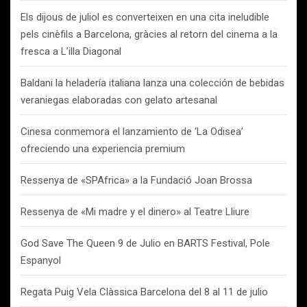
Els dijous de juliol es converteixen en una cita ineludible
pels cinèfils a Barcelona, gràcies al retorn del cinema a la
fresca a L’illa Diagonal
Baldani la heladería italiana lanza una colección de bebidas
veraniegas elaboradas con gelato artesanal
Cinesa conmemora el lanzamiento de ‘La Odisea’
ofreciendo una experiencia premium
Ressenya de «SPAfrica» a la Fundació Joan Brossa
Ressenya de «Mi madre y el dinero» al Teatre Lliure
God Save The Queen 9 de Julio en BARTS Festival, Pole
Espanyol
Regata Puig Vela Clàssica Barcelona del 8 al 11 de julio