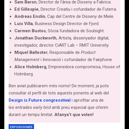
Sam Baron
, Director de l’àrea de Disseny a Fabrica.
Ed Gillespie
, Director Creatiu i cofundador de Futerra.
Andreas Enslin
, Cap del Centre de Disseny de Miele.
Luis Villa
, Business Design Director de Fjord.
Carmen Bustos
, Sòcia fundadora de Soulsight.
Jonathan Duckworth
, Artista, dissenyador digital,
investigador, director CiART Lab – RMIT University.
Miquel Ballester
, Responsable de
Product
Management
i Innovació i cofundador de Fairphone.
Alice Holmberg
, Emprenedora compromesa, House of
Holmberg.
Ben aviat publicarem més noms! De moment, ja pots
consultar el perfil de tots aquests ponents al web del
Design is Future congresstival
i aprofitar una de
les entrades
early bird
amb preu especial que oferim
durant un temps limitat.
Afanya’t que volen!
EXPOSICIONES