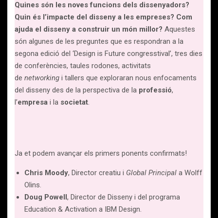
Quines són les noves funcions dels dissenyadors?
Quin és l’impacte del disseny a les empreses? Com
ajuda el disseny a construir un món millor?
Aquestes
són algunes de les preguntes que es respondran a la
segona edició del ‘Design is Future congresstival’, tres dies
de conferències, taules rodones, activitats
de
networking
i tallers que exploraran nous enfocaments
del disseny des de la perspectiva de la
professió
,
l’
empresa
i la
societat
.
Ja et podem avançar els primers ponents confirmats!
Chris Moody
, Director creatiu i
Global Principal
a Wolff
Olins.
Doug Powell
, Director de Disseny i del programa
Education & Activation a IBM Design.