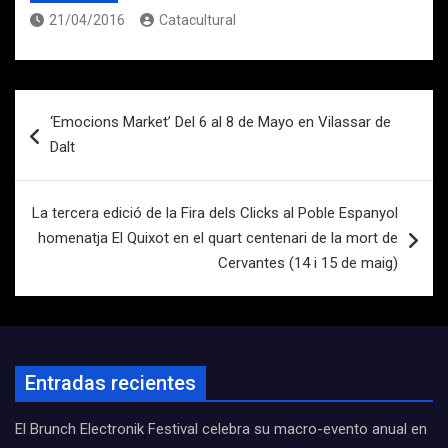
21/04/2016
Catacultural
Navegación
‘Emocions Market’ Del 6 al 8 de Mayo en Vilassar de
de
Dalt
entradas
La tercera edició de la Fira dels Clicks al Poble Espanyol
homenatja El Quixot en el quart centenari de la mort de
Cervantes (14 i 15 de maig)
Entradas recientes
El Brunch Electronik Festival celebra su macro-evento anual en