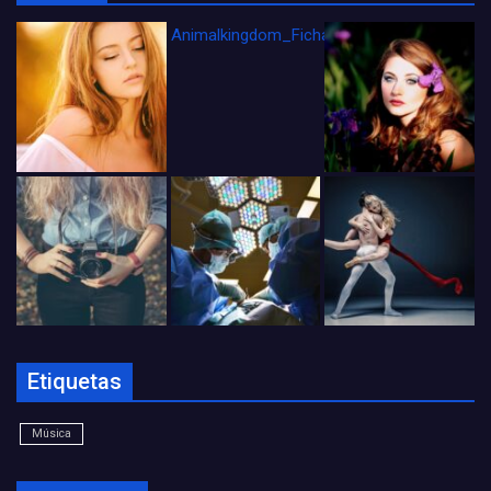
Animalkingdom_FichaCine
Etiquetas
Música