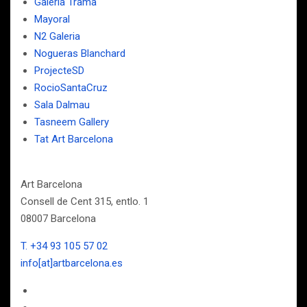
Galeria Trama
Mayoral
N2 Galeria
Nogueras Blanchard
ProjecteSD
RocioSantaCruz
Sala Dalmau
Tasneem Gallery
Tat Art Barcelona
Art Barcelona
Consell de Cent 315, entlo. 1
08007 Barcelona
T. +34 93 105 57 02
info[at]artbarcelona.es