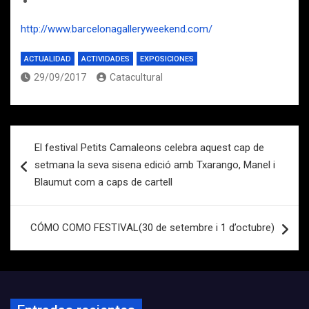
http://www.barcelonagalleryweekend.com/
ACTUALIDAD
ACTIVIDADES
EXPOSICIONES
29/09/2017
Catacultural
Navegación
El festival Petits Camaleons celebra aquest cap de
de
setmana la seva sisena edició amb Txarango, Manel i
entradas
Blaumut com a caps de cartell
CÓMO COMO FESTIVAL(30 de setembre i 1 d’octubre)