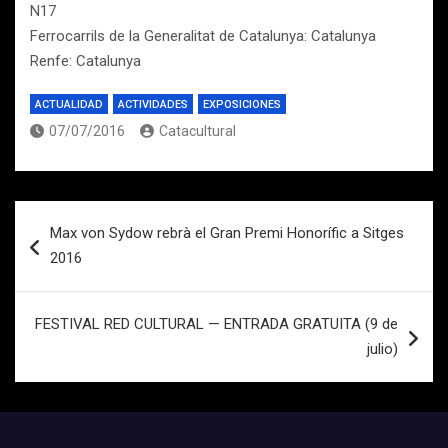
N17
Ferrocarrils de la Generalitat de Catalunya: Catalunya
Renfe: Catalunya
ACTUALIDAD
ACTIVIDADES
EXPOSICIONES
07/07/2016
Catacultural
Navegación
Max von Sydow rebrà el Gran Premi Honorífic a Sitges
de
2016
entradas
FESTIVAL RED CULTURAL — ENTRADA GRATUITA (9 de
julio)