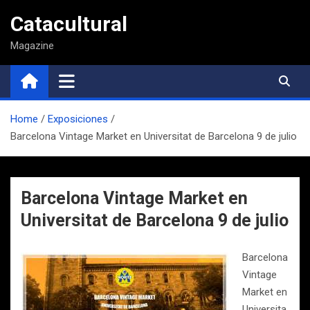
Saltar
Catacultural
al
contenido
Magazine
Home
Exposiciones
Barcelona Vintage Market en Universitat de Barcelona 9 de julio
Barcelona Vintage Market en
Universitat de Barcelona 9 de julio
Barcelona
Vintage
Market en
Universita