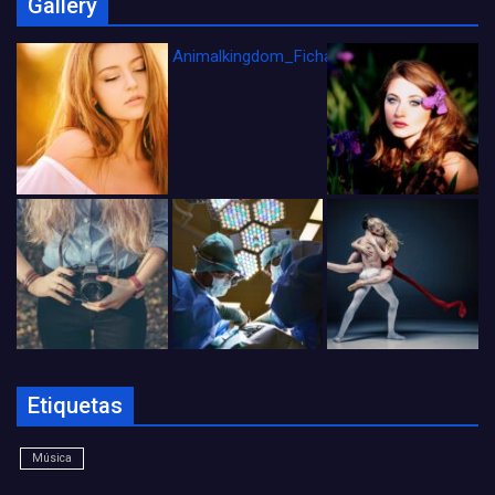
Gallery
Animalkingdom_FichaCine
Etiquetas
Música