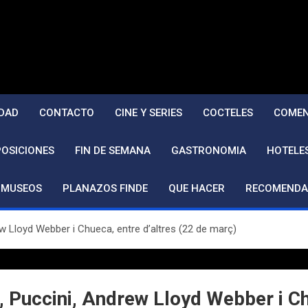
DAD
CONTACTO
CINE Y SERIES
COCTELES
COMEN
POSICIONES
FIN DE SEMANA
GASTRONOMIA
HOTELE
MUSEOS
PLANAZOS FINDE
QUE HACER
RECOMENDA
w Lloyd Webber i Chueca, entre d’altres (22 de març)
 Puccini, Andrew Lloyd Webber i Chu