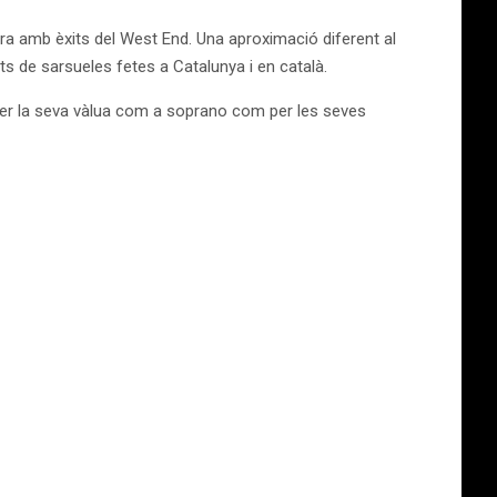
a amb èxits del West End. Una aproximació diferent al
s de sarsueles fetes a Catalunya i en català.
nt per la seva vàlua com a soprano com per les seves