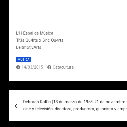
L’H Espai de Música
Tr3s Qu4rts x 5inc Qu4rts
LeitmotivArts
MÚSICA
14/03/2015
Catacultural
Navegación
Deborah Raffin (13 de marzo de 1953-21 de noviembre d
de
cine y televisión, directora, productora, guionista y em
entradas