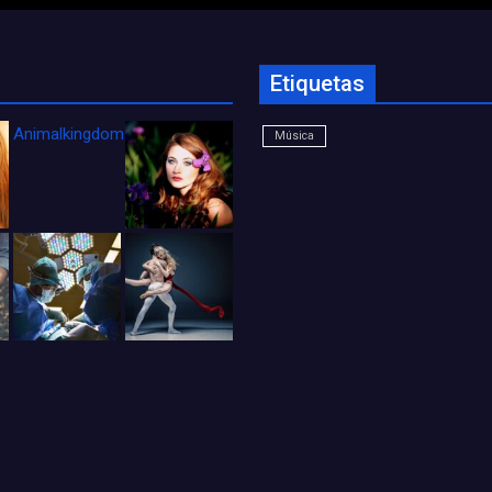
Etiquetas
Animalkingdom_FichaCine
Música