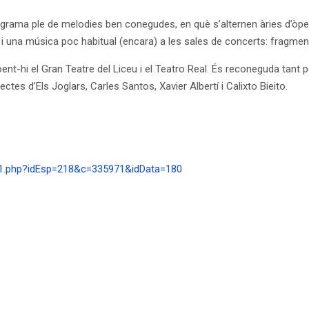
rama ple de melodies ben conegudes, en què s’alternen àries d’òper
i una música poc habitual (encara) a les sales de concerts: fragment
cloent-hi el Gran Teatre del Liceu i el Teatro Real. És reconeguda ta
ectes d’Els Joglars, Carles Santos, Xavier Albertí i Calixto Bieito.
es1.php?idEsp=218&c=335971&idData=180