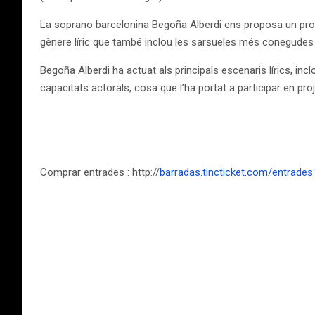
La soprano barcelonina Begoña Alberdi ens proposa un prog
gènere líric que també inclou les sarsueles més conegudes 
Begoña Alberdi ha actuat als principals escenaris lírics, in
capacitats actorals, cosa que l’ha portat a participar en proj
Comprar entrades : http://
barradas.tincticket.com/entrad