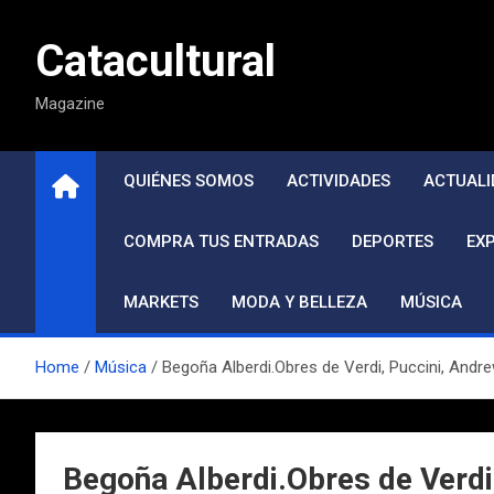
Saltar
al
Catacultural
contenido
Magazine
QUIÉNES SOMOS
ACTIVIDADES
ACTUALI
COMPRA TUS ENTRADAS
DEPORTES
EX
MARKETS
MODA Y BELLEZA
MÚSICA
Home
Música
Begoña Alberdi.Obres de Verdi, Puccini, Andre
Begoña Alberdi.Obres de Verdi,