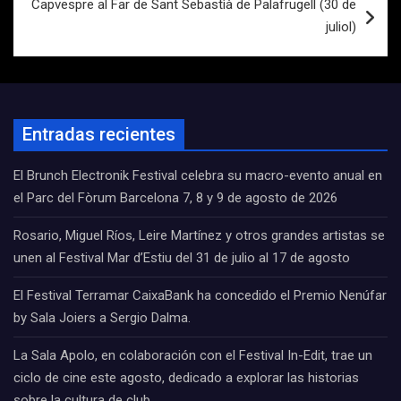
Capvespre al Far de Sant Sebastìà de Palafrugell (30 de
juliol)
Entradas recientes
El Brunch Electronik Festival celebra su macro-evento anual en
el Parc del Fòrum Barcelona 7, 8 y 9 de agosto de 2026
Rosario, Miguel Ríos, Leire Martínez y otros grandes artistas se
unen al Festival Mar d’Estiu del 31 de julio al 17 de agosto
El Festival Terramar CaixaBank ha concedido el Premio Nenúfar
by Sala Joiers a Sergio Dalma.
La Sala Apolo, en colaboración con el Festival In-Edit, trae un
ciclo de cine este agosto, dedicado a explorar las historias
sobre la cultura de club