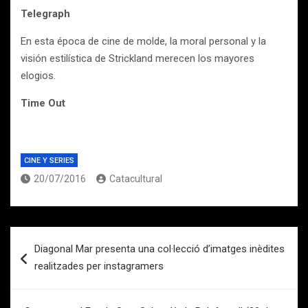
Telegraph
En esta época de cine de molde, la moral personal y la
visión estilística de Strickland merecen los mayores
elogios.
Time Out
CINE Y SERIES
20/07/2016
Catacultural
Navegación
Diagonal Mar presenta una col·lecció d’imatges inèdites
de
realitzades per instagramers
entradas