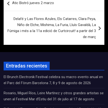
Atic Bistró jueves 2 marzo
de
entradas
Delafé y Las Flores Azules, Els Catarres, Clara Peya,
Niño de Elche, Mishima, La Furia, Lluís Gavaldà, La
Fúmiga i més a la 11a edició de Curtcircuit! a partir del 3
de març
Entradas recientes
El Brunch Electronik Festival celebra su macro-evento anual en
el Parc del Fòrum Barcelona 7, 8 y 9 de agosto de 2026
Rosario, Miguel Ríos, Leire Martínez y otros grandes artistas se
unen al Festival Mar d’Estiu del 31 de julio al 17 de agosto