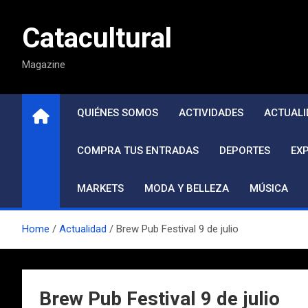
Saltar
al
Catacultural
contenido
Magazine
QUIÉNES SOMOS
ACTIVIDADES
ACTUALI
COMPRA TUS ENTRADAS
DEPORTES
EX
MARKETS
MODA Y BELLEZA
MÚSICA
Home
Actualidad
Brew Pub Festival 9 de julio
Brew Pub Festival 9 de julio