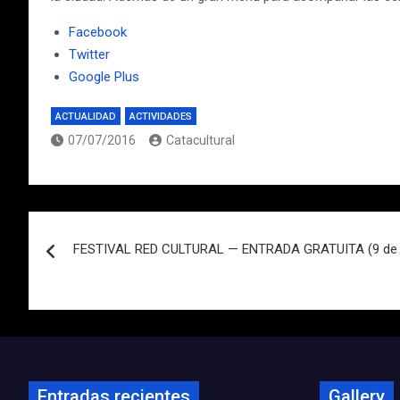
Facebook
Twitter
Google Plus
ACTUALIDAD
ACTIVIDADES
07/07/2016
Catacultural
Navegación
FESTIVAL RED CULTURAL — ENTRADA GRATUITA (9 de j
de
entradas
Entradas recientes
Gallery