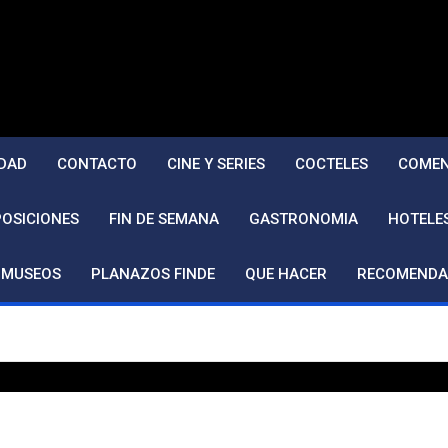
DAD
CONTACTO
CINE Y SERIES
COCTELES
COMEN
POSICIONES
FIN DE SEMANA
GASTRONOMIA
HOTELE
MUSEOS
PLANAZOS FINDE
QUE HACER
RECOMENDA