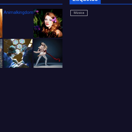
Animalkingdom_FichaCine
Música