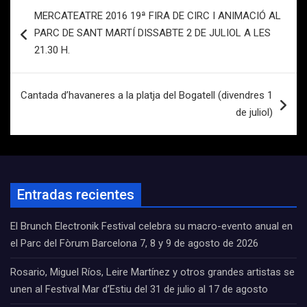
Navegación
MERCATEATRE 2016 19ª FIRA DE CIRC I ANIMACIÓ AL
de
PARC DE SANT MARTÍ DISSABTE 2 DE JULIOL A LES
entradas
21.30 H.
Cantada d’havaneres a la platja del Bogatell (divendres 1
de juliol)
Entradas recientes
El Brunch Electronik Festival celebra su macro-evento anual en
el Parc del Fòrum Barcelona 7, 8 y 9 de agosto de 2026
Rosario, Miguel Ríos, Leire Martínez y otros grandes artistas se
unen al Festival Mar d’Estiu del 31 de julio al 17 de agosto