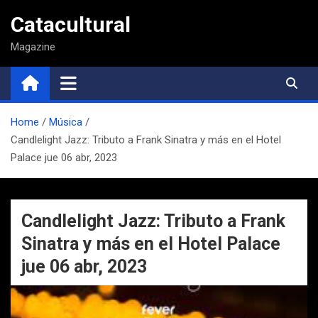
Saltar
Catacultural
al
contenido
Magazine
Home
Música
Candlelight Jazz: Tributo a Frank Sinatra y más en el Hotel
Palace jue 06 abr, 2023
Candlelight Jazz: Tributo a Frank
Sinatra y más en el Hotel Palace
jue 06 abr, 2023