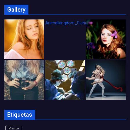
Gallery
Animalkingdom_FichaCine
Etiquetas
Música