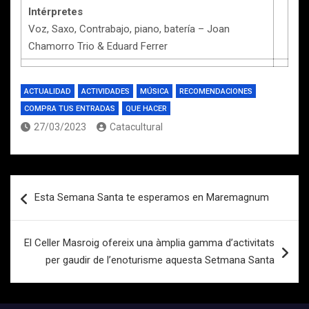
Intérpretes
Voz, Saxo, Contrabajo, piano, batería – Joan
Chamorro Trio & Eduard Ferrer
ACTUALIDAD
ACTIVIDADES
MÚSICA
RECOMENDACIONES
COMPRA TUS ENTRADAS
QUE HACER
27/03/2023
Catacultural
Navegación
Esta Semana Santa te esperamos en Maremagnum
de
entradas
El Celler Masroig ofereix una àmplia gamma d’activitats
per gaudir de l’enoturisme aquesta Setmana Santa