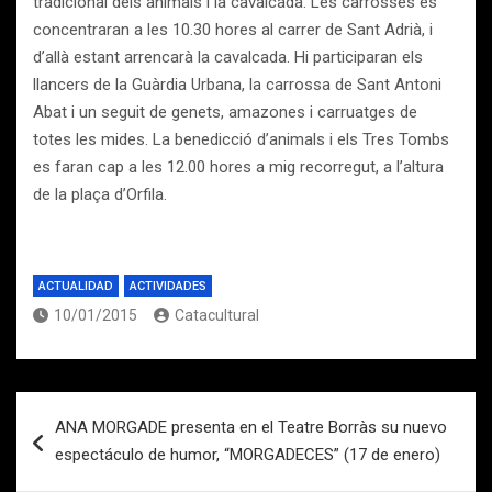
tradicional dels animals i la cavalcada. Les carrosses es
concentraran a les 10.30 hores al carrer de Sant Adrià, i
d’allà estant arrencarà la cavalcada. Hi participaran els
llancers de la Guàrdia Urbana, la carrossa de Sant Antoni
Abat i un seguit de genets, amazones i carruatges de
totes les mides. La benedicció d’animals i els Tres Tombs
es faran cap a les 12.00 hores a mig recorregut, a l’altura
de la plaça d’Orfila.
ACTUALIDAD
ACTIVIDADES
10/01/2015
Catacultural
Navegación
ANA MORGADE presenta en el Teatre Borràs su nuevo
de
espectáculo de humor, “MORGADECES” (17 de enero)
entradas