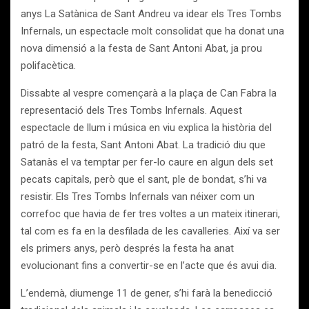
anys La Satànica de Sant Andreu va idear els Tres Tombs
Infernals, un espectacle molt consolidat que ha donat una
nova dimensió a la festa de Sant Antoni Abat, ja prou
polifacètica.
Dissabte al vespre començarà a la plaça de Can Fabra la
representació dels Tres Tombs Infernals. Aquest
espectacle de llum i música en viu explica la història del
patró de la festa, Sant Antoni Abat. La tradició diu que
Satanàs el va temptar per fer-lo caure en algun dels set
pecats capitals, però que el sant, ple de bondat, s’hi va
resistir. Els Tres Tombs Infernals van néixer com un
correfoc que havia de fer tres voltes a un mateix itinerari,
tal com es fa en la desfilada de les cavalleries. Així va ser
els primers anys, però després la festa ha anat
evolucionant fins a convertir-se en l’acte que és avui dia.
L’endemà, diumenge 11 de gener, s’hi farà la benedicció