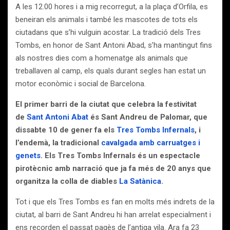
A les 12.00 hores i a mig recorregut, a la plaça d’Orfila, es
beneiran els animals i també les mascotes de tots els
ciutadans que s’hi vulguin acostar. La tradició dels Tres
Tombs, en honor de Sant Antoni Abad, s’ha mantingut fins
als nostres dies com a homenatge als animals que
treballaven al camp, els quals durant segles han estat un
motor econòmic i social de Barcelona.
El primer barri de la ciutat que celebra la festivitat
de
Sant Antoni Abat
és Sant Andreu de Palomar, que
dissabte 10 de gener fa els
Tres Tombs Infernals
, i
l’endemà, la tradicional
cavalgada amb carruatges i
genets
. Els Tres Tombs Infernals és un espectacle
pirotècnic amb narració que ja fa més de 20 anys que
organitza la colla de diables
La Satànica
.
Tot i que els Tres Tombs es fan en molts més indrets de la
ciutat, al barri de Sant Andreu hi han arrelat especialment i
ens recorden el passat pagès de l’antiga vila. Ara fa 23